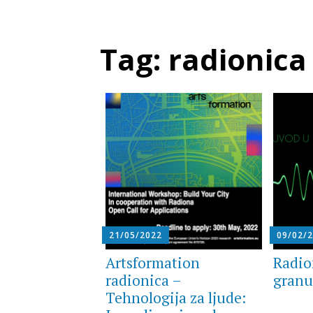
Tag:
radionica
21/05/2022
09/02/
Artsformation
Radio
radionica –
granu
Tehnologija za ljude: