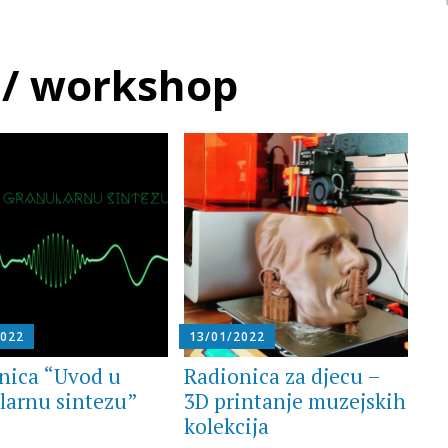
 / workshop
2022
13/01/2022
nica “Uvod u
Radionica za djecu –
larnu sintezu”
3D printanje muzejskih
kolekcija