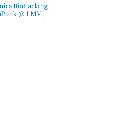
nica BioHacking
ioPunk @ I’MM_