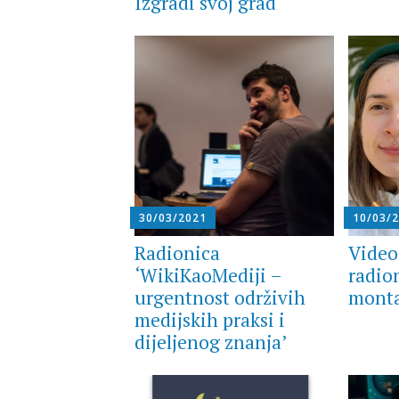
Izgradi svoj grad
30/03/2021
10/03/
Radionica
Video
‘WikiKaoMediji –
radio
urgentnost održivih
monta
medijskih praksi i
dijeljenog znanja’