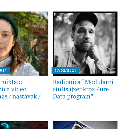
2021
17/02/2021
 mixtape –
Radionica “Modularni
nica video
sintisajzer kroz Pure
že / nastavak /
Data program”