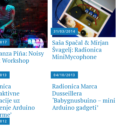
31/03/2014
Saša Spačal & Mirjan
2017
Švagelj: Radionica
anza Piña: Noisy
MiniMycophone
t Workshop
2013
04/10/2013
nica
Radionica Marca
raktivne
Dusseillera
acije uz
‘Babygnusbuino – mini
tenje Arduino
Arduino gadgeti’
orme’
2012