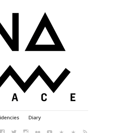
elf' Culture – Makerspace
idencies
Diary