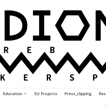
ure // Association for Development of 'do-it-yours
Education
EU Projects
Press_clipping
Res