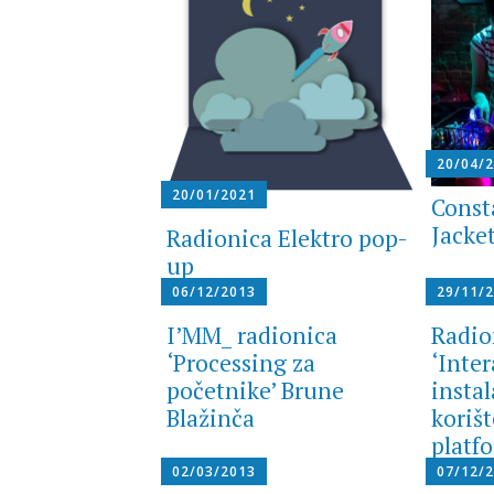
20/04/
20/01/2021
Const
Jacke
Radionica Elektro pop-
up
06/12/2013
29/11/
I’MM_ radionica
Radio
‘Processing za
‘Inte
početnike’ Brune
instal
Blažinča
koriš
platf
02/03/2013
07/12/