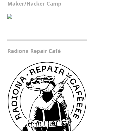
Maker/Hacker Camp
Radiona Repair Café