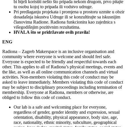
bi htjeli koristiti nešto što pripada nekom drugom, prvo pitajte
tu osobu kojoj to pripada ili vodstvo udruge.
Pri predlaganju projekata i promjena u prostoru uzmite u obzir
dosadašnja iskustva Udruge ili se konzultirajte sa iskusnijim
članovima Radione. Radiona funkcionira kao zajednica s
višegodišnjim pozitivnim rezultatima.
HVALA što se pridržavate ovih pravila!
ENG
Radiona – Zagreb Makerspace is an inclusive organisation and
community where everyone is welcome and should feel safe.
Everyone is expected to be friendly and respectful towards each
other. This applies to all of Radiona’s physical meetings, events and
the like, as well as all online communication channels and virtual
activities. Non-members violating this code of conduct may be
asked to leave immediately. Members violating this code of conduct
may be subject to disciplinary proceedings including termination of
membership. Everyone at Radiona, members or otherwise, are
obliged to follow this code of conduct.
Our lab is a safe and welcoming place for everyone,
regardless of gender, gender identity and expression, sexual
orientation, disability, physical appearance, body size, age,
race, nationality, ethnic minority, subculture, geographical