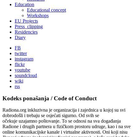
Education
Educational concept
Workshops
EU Projects
Press_clipping
Residencies
Diary
FB
twitter
instagram
flickr
youtube
soundcloud
wiki
rss
Kodeks ponašanja / Code of Conduct
Radiona.org inkluzivna je organizacija i zajednica u kojoj su svi
dobrodošli i trebaju se osjećati sigurno. Od svih se
očekuje uzajamno poštovanje. To se odnosi na sva događanja
Radione i drugih partnera u fizičkom prostoru udruge, kao i na sve
online komunikacijske kanale i virtualne aktivnosti. Oni koji nisu