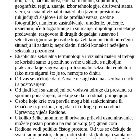
dob, rasu, nacionalnost, etničku manjinu, supkulturu,
geografsku regiju, znanje, izbor tehnologije, društveni status,
vjeru, seksualni vizualni materijal u javnim prostorima
(uključujući slajdove i slike profila/avatara, osobne
fotografije), namjerno zastrašivanje, uhođenje, praćenje,
uznemirujuće fotografiranje ili snimanje, dugotrajno ometanje
predavanja, razgovora ili drugih događaja; sustavno i
selektivno ignoriranje osobe koja želi komunicirati određenu
situaciju ili zadatak; neprikladni fizički kontakt i neželjena
seksualna pozornost.
Eksplicitna seksualna terminologija i vizualni materijal trebaju
se koristiti samo u pozitivne svrhe u skladu s najboljim
praksama koje zagovaraju profesionalni seksualni edukatori
(ako niste sigurni što je to, nemojte to činiti).
Od vas se očekuje da rješavate nesuglasice na asertivan način
i s poštovanjem.
Od ljudi koji su zamoljeni od vodstva udruge da prestanu sa
spornim ponašanjem, očekuje se da to odmah primjenjuju.
Osobe koje krše ova pravila mogu biti sankcionirane ili
izbačene iz prostora, događaja ili udruge prema odluci
Upravnog vijeća Radione.
Ukoliko želite anonimno ili privatno prijaviti uznemiravanje,
možete poslati poruku na radiona.org (at) gmail.com
Radiona vodi politiku čistog prostora. Od vas se očekuje da
svaki radni prostor, klupu, radni stol i sl. (kuhinja i sanitarne