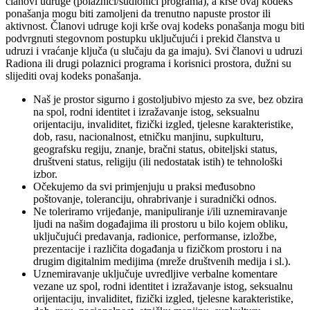
članovi udruge (polaznici/sudionici programa), a krše ovaj kodeks
ponašanja mogu biti zamoljeni da trenutno napuste prostor ili
aktivnost. Članovi udruge koji krše ovaj kodeks ponašanja mogu biti
podvrgnuti stegovnom postupku uključujući i prekid članstva u
udruzi i vraćanje ključa (u slučaju da ga imaju). Svi članovi u udruzi
Radiona ili drugi polaznici programa i korisnici prostora, dužni su
slijediti ovaj kodeks ponašanja.
Naš je prostor sigurno i gostoljubivo mjesto za sve, bez obzira
na spol, rodni identitet i izražavanje istog, seksualnu
orijentaciju, invaliditet, fizički izgled, tjelesne karakteristike,
dob, rasu, nacionalnost, etničku manjinu, supkulturu,
geografsku regiju, znanje, bračni status, obiteljski status,
društveni status, religiju (ili nedostatak istih) te tehnološki
izbor.
Očekujemo da svi primjenjuju u praksi međusobno
poštovanje, toleranciju, ohrabrivanje i suradnički odnos.
Ne toleriramo vrijeđanje, manipuliranje i/ili uznemiravanje
ljudi na našim događajima ili prostoru u bilo kojem obliku,
uključujući predavanja, radionice, performanse, izložbe,
prezentacije i različita događanja u fizičkom prostoru i na
drugim digitalnim medijima (mreže društvenih medija i sl.).
Uznemiravanje uključuje uvredljive verbalne komentare
vezane uz spol, rodni identitet i izražavanje istog, seksualnu
orijentaciju, invaliditet, fizički izgled, tjelesne karakteristike,