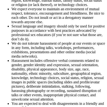
region, knowledge, marital status, family status, social status
or religion (or lack thereof), or technology choices.
We expect everyone to maintain an environment of mutual
respect, tolerance, encouragement and friendliness. Be nice to
each other. Do not insult or act in a derogatory manner
towards anyone else.
Sexual language and imagery should only be used for positive
purposes in accordance with best practices advocated by
professional sex educators (if you’re not sure what those are,
don’t do it).
We do not tolerate harassment of people at our events or space
in any form, including talks, workshops, performances,
exhibitions, presentations and other online media (social
media networks).
Harassment includes offensive verbal comments related to
gender, gender identity and expression, sexual orientation,
disability, physical appearance, body size, age, race,
nationality, ethnic minority, subculture, geographical region,
knowledge, technology choices, social status, religion, sexual
images in public spaces (including slides and profile/avatar
pictures), deliberate intimidation, stalking, following,
harassing photography or recording, sustained disruption of
talks or other events, inappropriate physical contact, and
unwelcome sexual attention.
You are expected to deal with disagreements in a friendly and