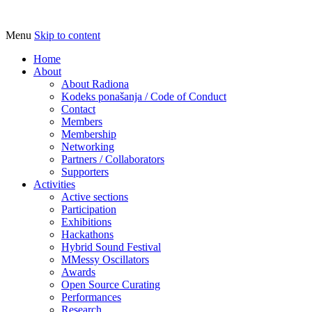
Menu
Skip to content
Udruga za razvoj ‘uradi sam’ kulture //
Radiona
Association for Development of 'do-it-
Home
About
yourself' Culture – Makerspace
About Radiona
Kodeks ponašanja / Code of Conduct
Contact
Members
Membership
Networking
Partners / Collaborators
Supporters
Activities
Active sections
Participation
Exhibitions
Hackathons
Hybrid Sound Festival
MMessy Oscillators
Awards
Open Source Curating
Performances
Research