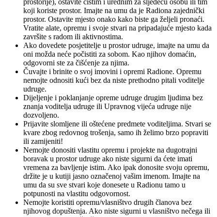
prostorije), ostavite čistim i urednim za sljedeću osobu ili tim
koji koriste prostor. Imajte na umu da je Radiona zajednički
prostor. Ostavite mjesto onako kako biste ga željeli pronaći.
Vratite alate, opremu i svoje stvari na pripadajuće mjesto kada
završite s radom ili aktivnostima.
Ako dovedete posjetitelje u prostor udruge, imajte na umu da
oni možda neće počistiti za sobom. Kao njihov domaćin,
odgovorni ste za čišćenje za njima.
Čuvajte i brinite o svoj imovini i opremi Radione. Opremu
nemojte odnositi kući bez da niste prethodno pitali voditelje
udruge.
Dijeljenje i poklanjanje opreme udruge drugim ljudima bez
znanja voditelja udruge ili Upravnog vijeća udruge nije
dozvoljeno.
Prijavite slomljene ili oštećene predmete voditeljima. Stvari se
kvare zbog redovnog trošenja, samo ih želimo brzo popraviti
ili zamijeniti!
Nemojte donositi vlastitu opremu i projekte na dugotrajni
boravak u prostor udruge ako niste sigurni da ćete imati
vremena za bavljenje istim. Ako ipak donosite svoju opremu,
držite je u kutiji jasno označenoj vašim imenom. Imajte na
umu da su sve stvari koje donesete u Radionu tamo u
potpunosti na vlastitu odgovornost.
Nemojte koristiti opremu/vlasništvo drugih članova bez
njihovog dopuštenja. Ako niste sigurni u vlasništvo nečega ili