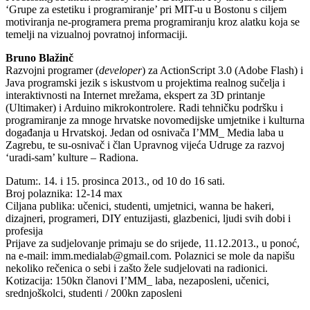
‘Grupe za estetiku i programiranje’ pri MIT-u u Bostonu s ciljem
motiviranja ne-programera prema programiranju kroz alatku koja se
temelji na vizualnoj povratnoj informaciji.
Bruno Blažinč
Razvojni programer (
developer
) za ActionScript 3.0 (Adobe Flash) i
Java programski jezik s iskustvom u projektima realnog sučelja i
interaktivnosti na Internet mrežama, ekspert za 3D printanje
(Ultimaker) i Arduino mikrokontrolere. Radi tehničku podršku i
programiranje za mnoge hrvatske novomedijske umjetnike i kulturna
događanja u Hrvatskoj. Jedan od osnivača I’MM_ Media laba u
Zagrebu, te su-osnivač i član Upravnog vijeća Udruge za razvoj
‘uradi-sam’ kulture – Radiona.
Datum:. 14. i 15. prosinca 2013., od 10 do 16 sati.
Broj polaznika: 12-14 max
Ciljana publika: učenici, studenti, umjetnici, wanna be hakeri,
dizajneri, programeri, DIY entuzijasti, glazbenici, ljudi svih dobi i
profesija
Prijave za sudjelovanje primaju se do srijede, 11.12.2013., u ponoć,
na e-mail: imm.medialab@gmail.com. Polaznici se mole da napišu
nekoliko rečenica o sebi i zašto žele sudjelovati na radionici.
Kotizacija: 150kn članovi I’MM_ laba, nezaposleni, učenici,
srednjoškolci, studenti / 200kn zaposleni