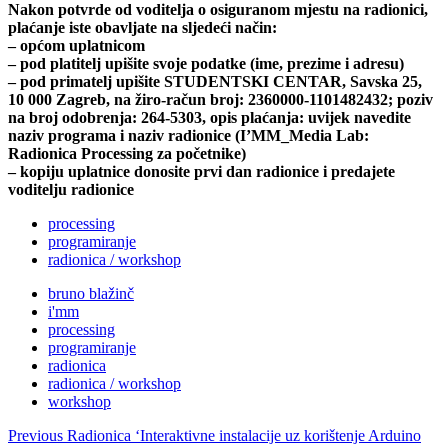
Nakon potvrde od voditelja o osiguranom mjestu na radionici,
plaćanje iste obavljate na sljedeći način:
– općom uplatnicom
– pod platitelj upišite svoje podatke (ime, prezime i adresu)
– pod primatelj upišite STUDENTSKI CENTAR, Savska 25,
10 000 Zagreb, na žiro-račun broj: 2360000-1101482432; poziv
na broj odobrenja: 264-5303, opis plaćanja: uvijek navedite
naziv programa i naziv radionice (I’MM_Media Lab:
Radionica Processing za početnike)
– kopiju uplatnice donosite prvi dan radionice i predajete
voditelju radionice
processing
programiranje
radionica / workshop
bruno blažinč
i'mm
processing
programiranje
radionica
radionica / workshop
workshop
Post
Previous
Radionica ‘Interaktivne instalacije uz korištenje Arduino