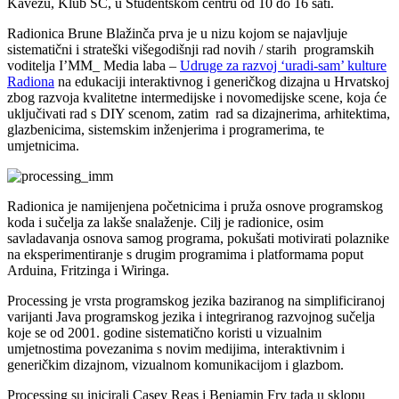
Kavezu, Klub SC, u Studentskom centru od 10 do 16 sati.
Radionica Brune Blažinča prva je u nizu kojom se najavljuje
sistematični i strateški višegodišnji rad novih / starih programskih
voditelja I’MM_ Media laba –
Udruge za razvoj ‘uradi-sam’ kulture
Radiona
na edukaciji interaktivnog i generičkog dizajna u Hrvatskoj
zbog razvoja kvalitetne intermedijske i novomedijske scene, koja će
uključivati rad s DIY scenom, zatim rad sa dizajnerima, arhitektima,
glazbenicima, sistemskim inženjerima i programerima, te
umjetnicima.
Radionica je namijenjena početnicima i pruža osnove programskog
koda i sučelja za lakše snalaženje. Cilj je radionice, osim
savladavanja osnova samog programa, pokušati motivirati polaznike
na eksperimentiranje s drugim programima i platformama poput
Arduina, Fritzinga i Wiringa.
Processing je vrsta programskog jezika baziranog na simplificiranoj
varijanti Java programskog jezika i integriranog razvojnog sučelja
koje se od 2001. godine sistematično koristi u vizualnim
umjetnostima povezanima s novim medijima, interaktivnim i
generičkim dizajnom, vizualnom komunikacijom i glazbom.
Processing su inicirali Casey Reas i Benjamin Fry tada u sklopu