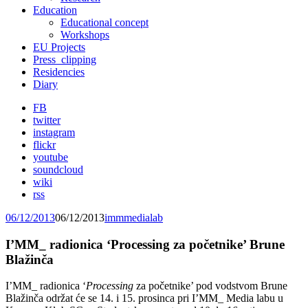
Education
Educational concept
Workshops
EU Projects
Press_clipping
Residencies
Diary
FB
twitter
instagram
flickr
youtube
soundcloud
wiki
rss
06/12/2013
06/12/2013
immmedialab
I’MM_ radionica ‘Processing za početnike’ Brune
Blažinča
I’MM_ radionica ‘
Processing
za početnike’ pod vodstvom Brune
Blažinča održat će se 14. i 15. prosinca pri I’MM_ Media labu u