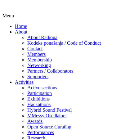
Skip
Menu
Udruga za razvoj ‘uradi sam’ kulture //
Radiona
to
Association for Development of 'do-it-
Home
content
About
yourself' Culture – Makerspace
About Radiona
Kodeks ponašanja / Code of Conduct
Contact
Members
Membership
Networking
Partners / Collaborators
Supporters
Activities
Active sections
Participation
Exhibitions
Hackathons
Hybrid Sound Festival
MMessy Oscillators
Awards
Open Source Curating
Performances
Research