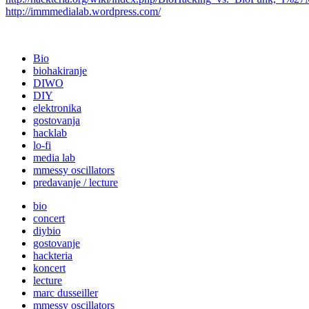
http://immmedialab.wordpress.com/
Bio
biohakiranje
DIWO
DIY
elektronika
gostovanja
hacklab
lo-fi
media lab
mmessy oscillators
predavanje / lecture
bio
concert
diybio
gostovanje
hackteria
koncert
lecture
marc dusseiller
mmessy oscillators