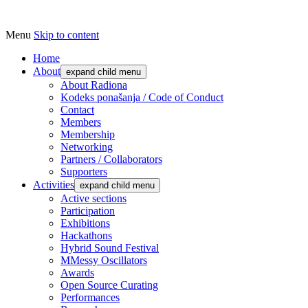
Menu
Skip to content
Udruga za razvoj ‘uradi sam’ kulture //
Radiona
Association for Development of 'do-it-
Home
About
expand child menu
yourself' Culture – Makerspace
About Radiona
Kodeks ponašanja / Code of Conduct
Contact
Members
Membership
Networking
Partners / Collaborators
Supporters
Activities
expand child menu
Active sections
Participation
Exhibitions
Hackathons
Hybrid Sound Festival
MMessy Oscillators
Awards
Open Source Curating
Performances