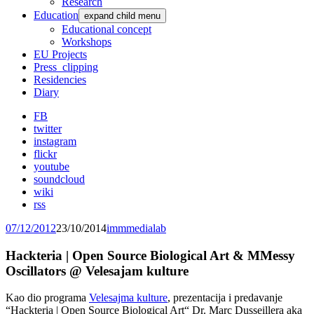
Research
Education
expand child menu
Educational concept
Workshops
EU Projects
Press_clipping
Residencies
Diary
FB
twitter
instagram
flickr
youtube
soundcloud
wiki
rss
07/12/2012
23/10/2014
immmedialab
Hackteria | Open Source Biological Art & MMessy
Oscillators @ Velesajam kulture
Kao dio programa
Velesajma kulture
, prezentacija i predavanje
“Hackteria | Open Source Biological Art“ Dr. Marc Dusseillera aka