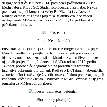
dusjagr održat će se u petak, 14. prosinca s početkom u 20 sati
Media labu u Klubu SC, Studentskog centra u Zagrebu. Nakon
predavanja slijedi koncertna večer BioVizuala i zvukova iz
MikroKozmosa dusjagra i prijatelja, te audio vrhunac večeri –
nastup benda MMessy Oscillators uz VJ-ing Tanje Minarik s
početkom u 22 sata.
Photo: Keith Lam (c)
Prezentacija “Hackteria | Open Source Biological Art” u kojoj će
Marc Dusseiller dati pregled različitih i recentnih povezivanja
biologije, umjetnosti, znanosti i hakiranja uz zanimljive primjere
njegovih posjeta Indiji, Indoneziji i SAD-u tokom 2012. godine.
Također, poseban će naglasak biti na prezentaciju recentne
inicijative pokrenute u Ljubljani. Radi se o BioTehna – laboratoriju
za umjetničko istraživanje živućih sustava. Nakon predavanja slijedi
koncertna večer BioVizuala i zvukova iz MikroKozmosa dusjagra i
prijatelja uz MMessyOscillatorse.
Photo: body pixel (cc)