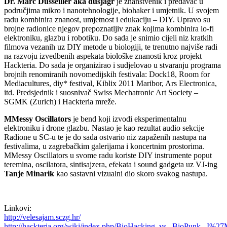
Dr. Marc Dusseiller aka dusjagr
je znanstvenik i predavač u
područjima mikro i nanotehnologije, biohaker i umjetnik. U svojem
radu kombinira znanost, umjetnost i edukaciju – DIY. Upravo su
brojne radionice njegov prepoznatljiv znak kojima kombinira lo-fi
elektroniku, glazbu i robotiku. Do sada je snimio cijeli niz kratkih
filmova vezanih uz DIY metode u biologiji, te trenutno najviše radi
na razvoju izvedbenih aspekata biološke znanosti kroz projekt
Hackteria. Do sada je organizirao i sudjelovao u stvaranju programa
brojnih renomiranih novomedijskih festivala: Dock18, Room for
Mediacultures, diy* festival, Kiblix 2011 Maribor, Ars Electronica,
itd. Predsjednik i suosnivač Swiss Mechatronic Art Society –
SGMK (Zurich) i Hackteria mreže.
MMessy Oscillators
je bend koji izvodi eksperimentalnu
elektroniku i drone glazbu. Nastao je kao rezultat audio sekcije
Radione u SC-u te je do sada ostvario niz zapaženih nastupa na
festivalima, u zagrebačkim galerijama i koncertnim prostorima.
MMessy Oscillators u svome radu koriste DIY instrumente poput
teremina, oscilatora, sintisajzera, efekata i sound gadgeta uz VJ-ing
Tanje Minarik
kao sastavni vizualni dio skoro svakog nastupa.
Linkovi:
http://velesajam.sczg.hr/
http://hackteria.org/wiki/index.php/BioHacking_vs._BioPunk,_I