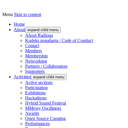
Menu
Skip to content
Udruga za razvoj ‘uradi sam’ kulture // As
Radiona
Home
About
expand child menu
About Radiona
Kodeks ponašanja / Code of Conduct
Contact
Members
Membership
Networking
Partners / Collaborators
Supporters
Activities
expand child menu
Active sections
Participation
Exhibitions
Hackathons
Hybrid Sound Festival
MMessy Oscillators
Awards
Open Source Curating
Performances