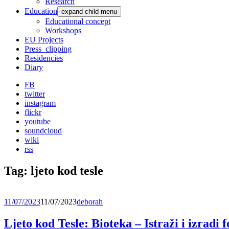
Research
Education
expand child menu
Educational concept
Workshops
EU Projects
Press_clipping
Residencies
Diary
FB
twitter
instagram
flickr
youtube
soundcloud
wiki
rss
Tag:
ljeto kod tesle
11/07/2023
11/07/2023
deborah
Ljeto kod Tesle: Bioteka – Istraži i izradi f