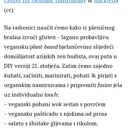
Center for Genomic Gastronomy
&
Hackteria
(cc)
Na radionici naučit ćemo kako iz pšeničnog
brašna izvući gluten – lagano probavljivu
vegansku/
plant-based
bjelančevinu slijedeći
domišljatost azijskih zen budista, ovaj puta u
DIY verziji 21. stoljeća. Zatim ćemo zajedno
kuhati, začiniti, marinirati, pohati & pirjati s
organskim namirnicama i pripremiti
fusion
jela
uz individualni
touch
:
– veganski pohani wok seitan s povrćem
– vegansku pašticadu s njokima od prosa
– salatu s shiitake gljivama i rikulom.