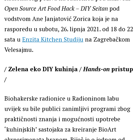
Open Source Art Food Hack – DIY Seitan
pod
vodstvom Ane Janjatović Zorica koja je na
rasporedu u subotu, 26. lipnja 2021. od 18 do 22
sata u
Enzita Kitchen Studiju
na Zagrebačkom
Velesajmu.
/ Zelena eko DIY kuhinja /
Hands-on
pristup
/
Biohakerske radionice u Radioninom labu
uvijek su bile publici zanimljivi programi zbog
praktičnosti znanja i mogućnosti upotrebe
‘kuhinjskih’ sastojaka za kreiranje BioArt
eksperimenata hranom. Riječ je o jednom od