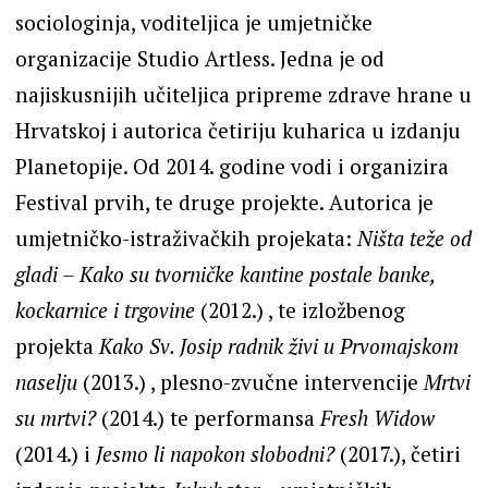
sociologinja, voditeljica je umjetničke
organizacije Studio Artless. Jedna je od
najiskusnijih učiteljica pripreme zdrave hrane u
Hrvatskoj i autorica četiriju kuharica u izdanju
Planetopije. Od 2014. godine vodi i organizira
Festival prvih, te druge projekte. Autorica je
umjetničko-istraživačkih projekata:
Ništa teže od
gladi – Kako su tvorničke kantine postale banke,
kockarnice i trgovine
(2012.) , te izložbenog
projekta
Kako Sv. Josip radnik živi u Prvomajskom
naselju
(2013.) , plesno-zvučne intervencije
Mrtvi
su mrtvi?
(2014.) te performansa
Fresh Widow
(2014.) i
Jesmo li napokon slobodni?
(2017.), četiri