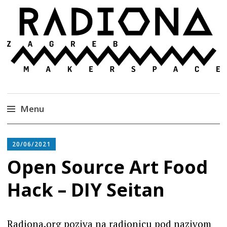
Radiona
Udruga za razvoj ‘uradi sam’ kulture //
Association for Development of 'do-it-yourself'
Culture – Makerspace
Menu
Skip
to
20/06/2021
content
Open Source Art Food
Hack – DIY Seitan
Radiona.org poziva na radionicu pod nazivom