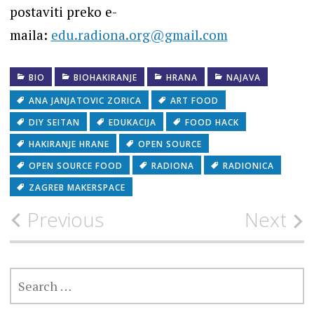
postaviti preko e-
maila:
edu.radiona.org@gmail.com
BIO
BIOHAKIRANJE
HRANA
NAJAVA
ANA JANJATOVIC ZORICA
ART FOOD
DIY SEITAN
EDUKACIJA
FOOD HACK
HAKIRANJE HRANE
OPEN SOURCE
OPEN SOURCE FOOD
RADIONA
RADIONICA
ZAGREB MAKERSPACE
Post
Previous
Next
navigation
SEARCH
FOR: