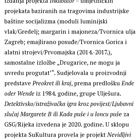
izdanja projekta
Inkubator
– umjetničkih
projekata baziranih na tragovima industrijske
baštine socijalizma (moduli luminijski
vlak/Gredelj; margarin i majoneza/Tvornica ulja
Zagreb; emajlirano posuđe/Tvornica Gorica i
alatni strojevi/Prvomajska (2014.-2017.),
samostalne izložbe „Drugarice, ne mogu ja
uvredu progutat’“. Sudjelovala u proizvodnji
predstave
Preokret ili kraj
, prema predlošku
Ende
oder Wende
iz 1984. godine, grupe Ulješura.
Detektivsko/istraživačka igra kroz povijest/Ljubavni
slučaj Margarete B ili Kada puše i u loncu puš
e za
GSG/Rijeka izvedena je 2020. godine. U sklopu
projekta SuKultura provela je projekt
Nevidljivi