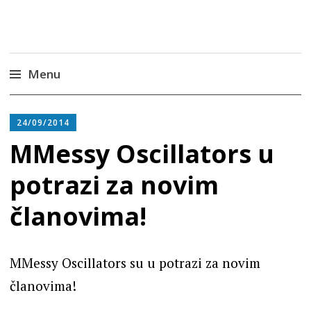
Radiona
Udruga za razvoj ‘uradi sam’ kulture //
Association for Development of 'do-it-yourself'
Culture – Makerspace
Menu
Skip
to
24/09/2014
content
MMessy Oscillators u
potrazi za novim
članovima!
MMessy Oscillators su u potrazi za novim
članovima!