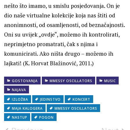
nešto što imamo, u smislu posjedovanja. On je
dio naše virtualne kolekcije koja nas štiti od
anonimnosti, od osamljenosti, od beznačajnosti.
Oni su uvijek „ovdje“, možemo ih kontrolirati,
neprimjetno promatrati, čak s njima i
komunicirati. Ako ništa drugo – možemo ih
lajkati! (K. Horvat Blažinović, 2011.)
GOSTOVANJA
MMESSY OSCILLATORS
MUSIC
NAJAVA
IZLOŽBA
JEDINSTVO
KONCERT
MAJA KALOGERA
MMESSY OSCILLATORS
NASTUP
POGON