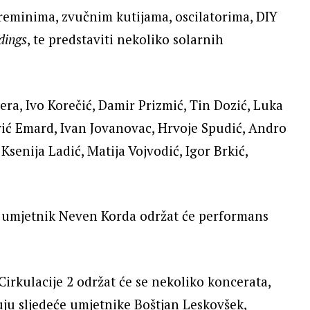
reminima, zvučnim kutijama, oscilatorima, DIY
rdings
, te predstaviti nekoliko solarnih
ra, Ivo Korečić, Damir Prizmić, Tin Dozić, Luka
ević Emard, Ivan Jovanovac, Hrvoje Spudić, Andro
Ksenija Ladić, Matija Vojvodić, Igor Brkić,
 umjetnik Neven Korda održat će performans
rkulacije 2 održat će se nekoliko koncerata,
uju sljedeće umjetnike Boštjan Leskovšek,