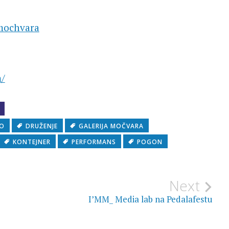
-mochvara
m/
O
DRUŽENJE
GALERIJA MOČVARA
KONTEJNER
PERFORMANS
POGON
Next
I’MM_ Media lab na Pedalafestu