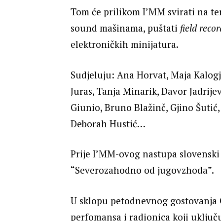
Tom će prilikom I’MM svirati na te
sound mašinama, puštati
field reco
elektroničkih minijatura.
Sudjeluju: Ana Horvat, Maja Kalogje
Juras, Tanja Minarik, Davor Jadrij
Giunio, Bruno Blažinč, Gjino Šutić, 
Deborah Hustić…
Prije I’MM-ovog nastupa slovenski
“Severozahodno od jugovzhoda”.
U sklopu petodnevnog gostovanja Ci
perfomansa i radionica koji uključ