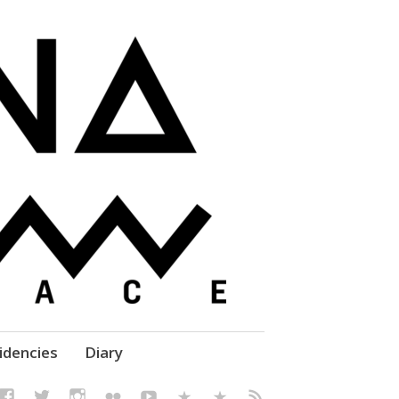
elf' Culture – Makerspace
idencies
Diary