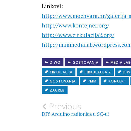
Linkovi:
http://www.mochvara.hr/galerija
http://www.kontejner.org/
http://www.cirkulacija2.org/
http://immmedialab.wordpress.co
DIWO
GOSTOVANJA
MEDIA LAB
CIRKULACIJA
CIRKULACIJA 2
DIW
GOSTOVANJA
I'MM
KONCERT
ZAGREB
Post
Previous
DIY Arduino radionica u SC-u!
navigation