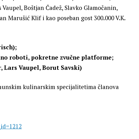
s Vaupel, Boštjan Čadež, Slavko Glamočanin,
an Marušić Klif i kao poseban gost 300.000 V.K.
isch);
uino roboti, pokretne zvučne platforme;
r, Lars Vaupel, Borut Savski)
hunskim kulinarskim specijalitetima članova
_id=1212