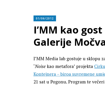
01/06/2012
I’MM kao gost 
Galerije Močva
I’MM Media lab gostuje u sklopu 
‘
Noise
kao metafora’ projekta
Cirku
Kontejnera – biroa suvremene umje
21 sat u Pogonu. Program te večeri