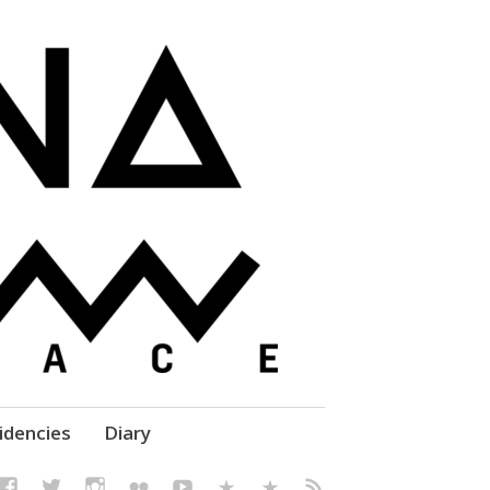
elf' Culture – Makerspace
idencies
Diary