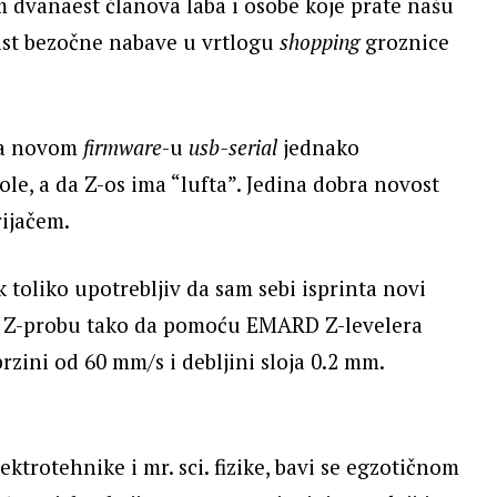
m dvanaest članova laba i osobe koje prate našu
ast bezočne nabave u vrtlogu
shopping
groznice
 na novom
firmware
-u
usb-serial
jednako
ole, a da Z-os ima “lufta”. Jedina dobra novost
rijačem.
ek toliko upotrebljiv da sam sebi isprinta novi
ku Z-probu tako da pomoću EMARD Z-levelera
rzini od 60 mm/s i debljini sloja 0.2 mm.
lektrotehnike i mr. sci. fizike, bavi se egzotičnom