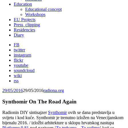
Education
Educational concept
Workshops
EU Projects
Press_clipping
Residencies
Diary
FB
twitter
instagram
flickr
youtube
soundcloud
wiki
rss
29/05/2016
29/05/2016
radiona.org
Synthomir On The Road Again
Radionin DIY sintisajzer
Synthomir
ovih se dana predstavlja u
svijetu i kod kuće. Synthomir je trenutno izložen na Venecijanskom
bijenalu 2016. / izložbi arhitekture u sklopu hrvatskog nastupa
Platforme 9.81
pod nazivom ‘
To trebamo – To radimo
‘ koji se