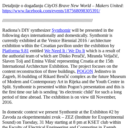
Detaljnije o događanju
CityOS Brave New World – Makers United
:
https://www.facebook.com/events/187568098305391/
///////////////////////////////////////////////////////////////////////////////
Radiona’s DIY synthesizer
Synthomir
will be presented in the
following days internationally and domestically. Synthomir is
currently exhibited at the Venice Biennial 2016 / architecture
exhibition within the Croatian pavilion under the exhibition by
Platforma 9.81
entitled
We Need It / We Do It
which is a result of
the authorial team of which are Dinko Peračić, Miranda Veljačić,
Slaven Tolj and Emina Višnić representing Croatia at the 15th
International Architecture Exhibition. The project focuses on the
content reconstruction of three buildings,
POGON
Jedinstvo in
Zagreb, H-building of Rikard Benčić complex as the future Museum
of Modern and Contemporary Art in Rijeka and the Youth Centre in
Split. Synthomir is presented within Pogon’s presentation and this is
the first time our lab is sending ‘its electronic child’ for such a long
period of time abroad. The exhibition is on view till November,
2016.
In domestic context we present Synthomir at the Exhibiton #2 by
Zavoda za eksperimentalni zvuk – ZEZ (Institute for Exsperimental
Sound) on Tuesday, 31 May starting at 8 pm at KSET club within
the
Faculty of Electrical Engineering and Computing in Zagreb.