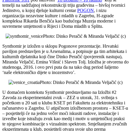
temelji na sadržajnoj rekonstrukciji triju građevina ‒ bivšoj tvornici
Jedinstvo, u kojoj djeluje kulturni centar
POGON
, i nizu
organizacija nezavisne kulture i mladih u Zagrebu, H-zgrade
kompleksa Rikarda Benčića kao budućega Muzeja moderne i
suvremene umjetnosti u Rijeci i Doma mladih u Splitu.
Photo: Dinko Peračić & Miranda Veljačić (c)
Synthomir je izložen u sklopu Pogonove prezentacije. Hrvatski
paviljon predstavljen je u Arsenalima, a potpisuje ga tim arhitekata i
kulturnih djelatnika koji čine Dinko Peračić (povjerenik nastupa),
Miranda Veljačić, Emina Višnić i Slaven Tolj. Izložba je otvorena do
studenoga, 2016. i ovo prvi puta da na tako dug period šaljemo
‘naše elektroničko dijete u inozemstvo’.
Photo: Dinko Peračić & Miranda Veljačić (c)
U domaćem kontekstu Synthomir predstavljamo na Izložbi #2
Zavoda za eksperimentalni zvuk – ZEZ u utorak, 31. svibnja s
početkom u 20 sati u klubu KSET pri Fakultetu za elektrotehniku i
računarstvo u Zagrebu.
U atipičnom izložbenom prostoru – KSET-u
– posjetitelji će na jednu večer moći iskusiti radove, instalacije i
izvedbe koje istražuju zvuk kao medij i motiv u umjetničkoj praksi
te njegove kombinacije s vizualnim spektrom. Smještanjem zvučnih
eksperimenata u klub, posjetitelj otvara svoje uho prema