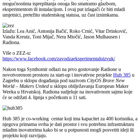
mogućnostima ispreplitanja onoga što smatramo glazbom,
eksperimentom ili instalacijom. I ovaj put izlagači će biti mladi
umjetnici, pretežito studentskog statusa, uz čast iznimkama.
Izlažu: Lea Anić, Antonija Bačić, Roko Crnić, Vitar Drinković,
Vanda Kreutz, Toni Mijač, Nera Miočić, Jason Mulhausen i
Radiona.
Više o ZEZ-u:
https://www.facebook.com/zavodzaeksperimentalnizvuk/
Nakon toga Synthomir odlazi na prvo gostovanje Radione u
novotvorenom prostoru za start-up i inovativne projekte
Hub 385
u
Zagrebu u sklopu događanja pod nazivom
CityOS Brave New
World – Makers United
u sklopu obilježavanja European Maker
Weeka u Hrvatskoj. Radiona sudjeluje na inovativnom sajmu koje
će se održati 4. lipnja s početkom u 11 sati.
Hub 385 je co-working centar koji ima kapacitet za 400 korisnika, a
njegova primarna svrha je dati prostor i svu potrebnu infrastrukturu
mladim inovatorima kako bi se u potpunosti mogli posvetiti ideji ili
projektu koji razvijaju.