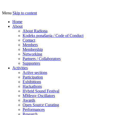
Menu
Skip to content
Udruga za razvoj ‘uradi sam’ kulture //
Radiona
Association for Development of 'do-it-
Home
About
yourself' Culture – Makerspace
About Radiona
Kodeks ponašanja / Code of Conduct
Contact
Members
Membership
Networking
Partners / Collaborators
Supporters
Activities
Active sections
Participation
Exhibitions
Hackathons
Hybrid Sound Festival
MMessy Oscillators
Awards
Open Source Curating
Performances
Research