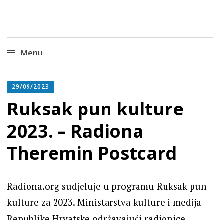
Radiona
Udruga za razvoj ‘uradi sam’ kulture //
Association for Development of 'do-it-yourself'
Culture – Makerspace
Menu
Skip
to
29/09/2023
content
Ruksak pun kulture
2023. – Radiona
Theremin Postcard
Radiona.org sudjeluje u programu Ruksak pun
kulture za 2023. Ministarstva kulture i medija
Republike Hrvatske održavajući radionice