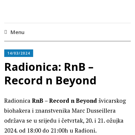
Radiona
Udruga za razvoj ‘uradi sam’ kulture //
Association for Development of 'do-it-yourself'
Culture – Makerspace
Menu
Skip
to
14/03/2024
content
Radionica: RnB –
Record n Beyond
Radionica
RnB – Record n ​​Beyond
švicarskog
biohakera i znanstvenika Marc Dusseillera
održava se u srijedu i četvrtak, 20. i 21. ožujka
2024. od 18:00 do 21:00h u Radioni.