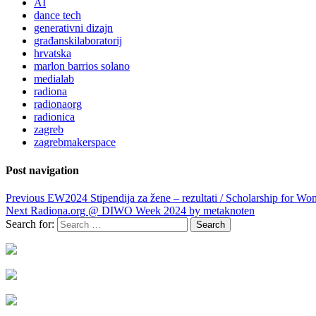
AI
dance tech
generativni dizajn
građanskilaboratorij
hrvatska
marlon barrios solano
medialab
radiona
radionaorg
radionica
zagreb
zagrebmakerspace
Post navigation
Previous
EW2024 Stipendija za žene – rezultati / Scholarship for Wom
Next
Radiona.org @ DIWO Week 2024 by metaknoten
Search for: