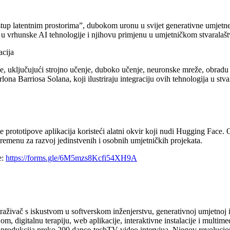
stup latentnim prostorima”, dubokom uronu u svijet generativne umjetn
d u vrhunske AI tehnologije i njihovu primjenu u umjetničkom stvaralašt
acija
ije, uključujući strojno učenje, duboko učenje, neuronske mreže, obrad
lona Barriosa Solana, koji ilustriraju integraciju ovih tehnologija u stv
stite prototipove aplikacija koristeći alatni okvir koji nudi Hugging Fa
remenu za razvoj jedinstvenih i osobnih umjetničkih projekata.
e:
https://forms.gle/6M5mzs8Kcfi54XH9A
raživač s iskustvom u softverskom inženjerstvu, generativnoj umjetnoj in
, digitalnu terapiju, web aplikacije, interaktivne instalacije i multim
e produkcija preko 200 dance-techTV video intervjua. Njegov revoluciona