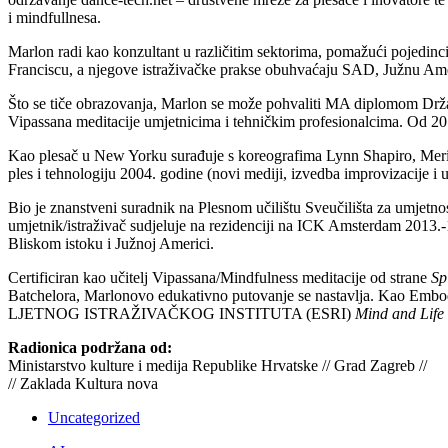
i mindfullnesa.
Marlon radi kao konzultant u različitim sektorima, pomažući pojedinci
Franciscu, a njegove istraživačke prakse obuhvaćaju SAD, Južnu A
Što se tiče obrazovanja, Marlon se može pohvaliti MA diplomom Drža
Vipassana meditacije umjetnicima i tehničkim profesionalcima. Od 201
Kao plesač u New Yorku surađuje s koreografima Lynn Shapiro, Mer
ples i tehnologiju 2004. godine (novi mediji, izvedba improvizacije i 
Bio je znanstveni suradnik na Plesnom učilištu Sveučilišta za umje
umjetnik/istraživač sudjeluje na rezidenciji na ICK Amsterdam 2013.-1
Bliskom istoku i Južnoj Americi.
Certificiran kao učitelj Vipassana/Mindfulness meditacije od strane
Sp
Batchelora, Marlonovo edukativno putovanje se nastavlja. Kao Embody
LJETNOG ISTRAŽIVAČKOG INSTITUTA (ESRI)
Mind and Life
Radionica podržana od:
Ministarstvo kulture i medija Republike Hrvatske // Grad Zagreb //
// Zaklada Kultura nova
Uncategorized