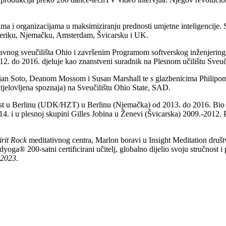
ma i organizacijama u maksimiziranju prednosti umjetne inteligencije. 
meriku, Njemačku, Amsterdam, Švicarsku i UK.
vnog sveučilišta Ohio i završenim Programom softverskog inženjeringa
2. do 2016. djeluje kao znanstveni suradnik na Plesnom učilištu Sveuči
ian Soto, Deanom Mossom i Susan Marshall te s glazbenicima Philipo
utjelovljena spoznaja) na Sveučilištu Ohio State, SAD.
tnost u Berlinu (UDK/HZT) u Berlinu (Njemačka) od 2013. do 2016. Bio
4. i u plesnoj skupini Gilles Jobina u Ženevi (Švicarska) 2009.-2012. P
irit Rock
meditativnog centra, Marlon boravi u Insight Meditation dru
oga® 200-satni certificirani učitelj, globalno dijelio svoju stručnos
 2023
.