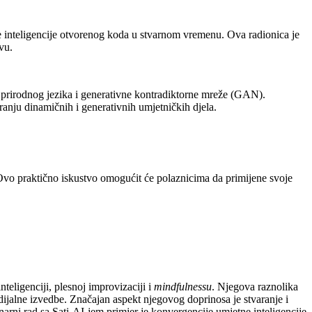
e inteligencije otvorenog koda u stvarnom vremenu. Ova radionica je
vu.
u prirodnog jezika i generativne kontradiktorne mreže (GAN).
aranju dinamičnih i generativnih umjetničkih djela.
ce. Ovo praktično iskustvo omogućit će polaznicima da primijene svoje
teligenciji, plesnoj improvizaciji i
mindfulnessu
. Njegova raznolika
edijalne izvedbe. Značajan aspekt njegovog doprinosa je stvaranje i
rni rad sa Sati-AI-jem primjer je konvergencije umjetne inteligencije