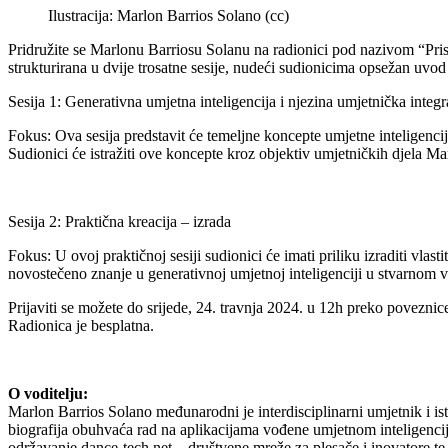
Ilustracija: Marlon Barrios Solano (cc)
Pridružite se Marlonu Barriosu Solanu na radionici pod nazivom “Pri
strukturirana u dvije trosatne sesije, nudeći sudionicima opsežan uvo
Sesija 1: Generativna umjetna inteligencija i njezina umjetnička integr
Fokus: Ova sesija predstavit će temeljne koncepte umjetne inteligenc
Sudionici će istražiti ove koncepte kroz objektiv umjetničkih djela Mar
Sesija 2: Praktična kreacija – izrada
Fokus: U ovoj praktičnoj sesiji sudionici će imati priliku izraditi vla
novostečeno znanje u generativnoj umjetnoj inteligenciji u stvarnom v
Prijaviti se možete do srijede, 24. travnja 2024. u 12h preko poveznic
Radionica je besplatna.
O voditelju:
Marlon Barrios Solano međunarodni je interdisciplinarni umjetnik i ist
biografija obuhvaća rad na aplikacijama vođene umjetnom inteligencijom
održavanje dance-tech.net – društvene mreže za plesače i inovatore t