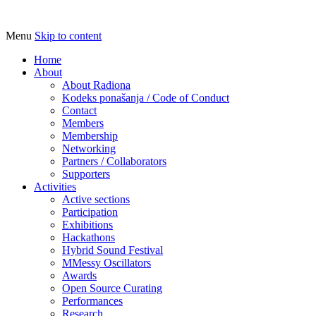
Menu
Skip to content
Udruga za razvoj ‘uradi sam’ kulture // As
Radiona
Home
About
About Radiona
Kodeks ponašanja / Code of Conduct
Contact
Members
Membership
Networking
Partners / Collaborators
Supporters
Activities
Active sections
Participation
Exhibitions
Hackathons
Hybrid Sound Festival
MMessy Oscillators
Awards
Open Source Curating
Performances
Research