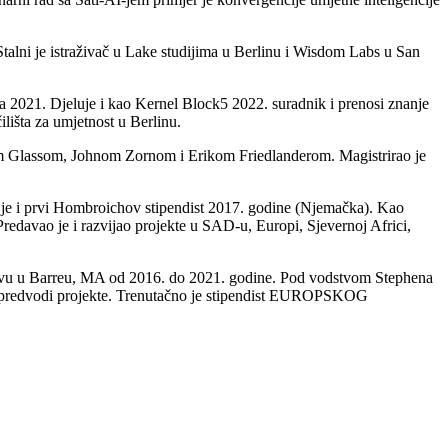
Stalni je istraživač u Lake studijima u Berlinu i Wisdom Labs u San
 2021. Djeluje i kao Kernel Block5 2022. suradnik i prenosi znanje
lišta za umjetnost u Berlinu.
m Glassom, Johnom Zornom i Erikom Friedlanderom. Magistrirao je
 je i prvi Hombroichov stipendist 2017. godine (Njemačka). Kao
redavao je i razvijao projekte u SAD-u, Europi, Sjevernoj Africi,
štvu u Barreu, MA od 2016. do 2021. godine. Pod vodstvom Stephena
t i predvodi projekte. Trenutačno je stipendist EUROPSKOG