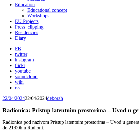
Education
Educational concept
Workshops
EU Projects
Press_clipping
Residencies
Diary
FB
twitter
instagram
flickr
youtube
soundcloud
wiki
rss
22/04/2024
22/04/2024
deborah
Radionica: Pristup latentnim prostorima – Uvod u g
Radionica pod nazivom Pristup latentnim prostorima – Uvod u generat
do 21:00h u Radioni.