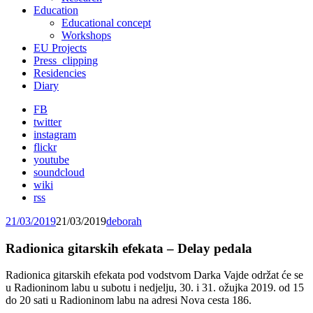
Education
Educational concept
Workshops
EU Projects
Press_clipping
Residencies
Diary
FB
twitter
instagram
flickr
youtube
soundcloud
wiki
rss
21/03/2019
21/03/2019
deborah
Radionica gitarskih efekata – Delay pedala
Radionica gitarskih efekata pod vodstvom Darka Vajde održat će se
u Radioninom labu u subotu i nedjelju, 30. i 31. ožujka 2019. od 15
do 20 sati u Radioninom labu na adresi Nova cesta 186.