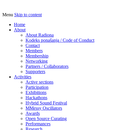
Menu
Skip to content
Udruga za razvoj ‘uradi sam’ kulture //
Radiona
Association for Development of 'do-it-
Home
About
yourself' Culture – Makerspace
About Radiona
Kodeks ponašanja / Code of Conduct
Contact
Members
Membership
Networking
Partners / Collaborators
Supporters
Activities
Active sections
Participation
Exhibitions
Hackathons
Hybrid Sound Festival
MMessy Oscillators
Awards
Open Source Curating
Performances
Research