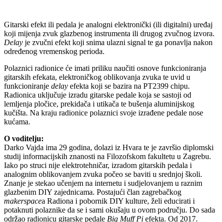
Gitarski efekt ili pedala je analogni elektronički (ili digitalni) uređaj
koji mijenja zvuk glazbenog instrumenta ili drugog zvučnog izvora.
Delay
je zvučni efekt koji snima ulazni signal te ga ponavlja nakon
određenog vremenskog perioda.
Polaznici radionice će imati priliku naučiti osnove funkcioniranja
gitarskih efekata, elektroničkog oblikovanja zvuka te uvid u
funkcioniranje
delay
efekta koji se bazira na PT2399 chipu.
Radionica uključuje izradu gitarske pedale koja se sastoji od
lemljenja pločice, prekidača i utikača te bušenja aluminijskog
kučišta. Na kraju radionice polaznici svoje izrađene pedale nose
kućama.
O voditelju:
Darko Vajda ima 29 godina, dolazi iz Hvara te je završio diplomski
studij informacijskih znanosti na Filozofskom fakultetu u Zagrebu.
Iako po struci nije elektrotehničar, izradom gitarskih pedala i
analognim oblikovanjem zvuka počeo se baviti u srednjoj školi.
Znanje je stekao učenjem na internetu i sudjelovanjem u raznim
glazbenim DIY zajednicama. Postajući član zagrebačkog
makerspace
a Radiona i pobornik DIY kulture, želi educirati i
potaknuti polaznike da se i sami okušaju u ovom području. Do sada
održao radionicu gitarske pedale
Big Muff Pi
efekta. Od 2017.