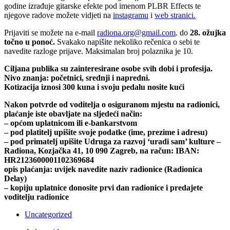
godine izrađuje gitarske efekte pod imenom PLBR Effects te
njegove radove možete vidjeti na
instagramu
i
web stranici.
Prijaviti se možete na e-mail
radiona.org@gmail.com
. do
28. ožujka
točno u ponoć.
Svakako napišite nekoliko rečenica o sebi te
navedite razloge prijave. Maksimalan broj polaznika je 10.
Ciljana publika su zainteresirane osobe svih dobi i profesija.
Nivo znanja: početnici, srednji i napredni.
Kotizacija iznosi 300 kuna i svoju pedalu nosite kući
Nakon potvrde od voditelja o osiguranom mjestu na radionici,
plaćanje iste obavljate na sljedeći način:
– općom uplatnicom ili e-bankarstvom
– pod platitelj upišite svoje podatke (ime, prezime i adresu)
– pod primatelj upišite Udruga za razvoj ‘uradi sam’ kulture –
Radiona, Kozjačka 41, 10 090 Zagreb, na račun: IBAN:
HR2123600001102369684
opis plaćanja: uvijek navedite naziv radionice (Radionica
Delay)
– kopiju uplatnice donosite prvi dan radionice i predajete
voditelju radionice
Uncategorized