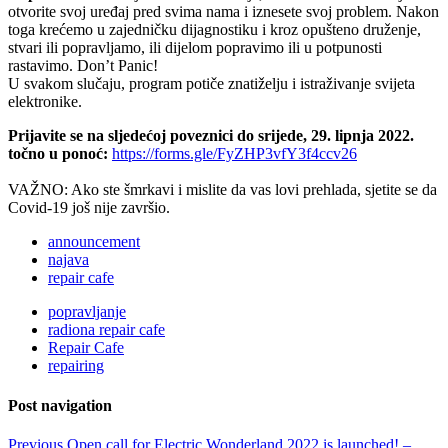
otvorite svoj uređaj pred svima nama i iznesete svoj problem. Nakon
toga krećemo u zajedničku dijagnostiku i kroz opušteno druženje,
stvari ili popravljamo, ili dijelom popravimo ili u potpunosti
rastavimo. Don’t Panic!
U svakom slučaju, program potiče znatiželju i istraživanje svijeta
elektronike.
Prijavite se na sljedećoj poveznici do srijede, 29. lipnja 2022.
točno u ponoć:
https://forms.gle/FyZHP3vfY3f4ccv26
VAŽNO: Ako ste šmrkavi i mislite da vas lovi prehlada, sjetite se da
Covid-19 još nije završio.
announcement
najava
repair cafe
popravljanje
radiona repair cafe
Repair Cafe
repairing
Post navigation
Previous
Open call for Electric Wonderland 2022 is launched! –