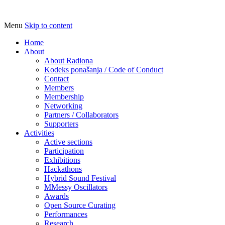
Menu
Skip to content
Udruga za razvoj ‘uradi sam’ kulture //
Radiona
Association for Development of 'do-it-
Home
About
yourself' Culture – Makerspace
About Radiona
Kodeks ponašanja / Code of Conduct
Contact
Members
Membership
Networking
Partners / Collaborators
Supporters
Activities
Active sections
Participation
Exhibitions
Hackathons
Hybrid Sound Festival
MMessy Oscillators
Awards
Open Source Curating
Performances
Research