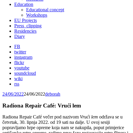
Education
Educational concept
Workshops
EU Projects
Press_clipping
Residencies
Diary
FB
twitter
instagram
flickr
youtube
soundcloud
wiki
rss
24/06/2022
24/06/2022
deborah
Radiona Repair Café: Vrući lem
Radiona Repair Café večer pod nazivom
Vrući lem
održava se u
četvrtak, 30. lipnja 2022. od 19 sati na dalje. U ovoj sesiji
popravljamo hrpe opreme koja nam se nakupila, poput primjerice
optičarske retro opreme, radimo prvu fazu restauracije retro flipera i