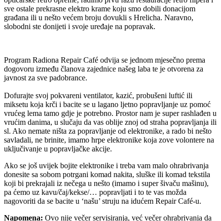
sve ostale prekrasne elektro krame koju smo dobili donacijom
građana ili u nešto većem broju dovukli s Hrelicha. Naravno,
slobodni ste donijeti i svoje uređaje na popravak.
Program Radiona Repair Café odvija se jednom mjesečno prema
dogovoru između članova zajednice našeg laba te je otvorena za
javnost za sve padobrance.
Dofurajte svoj pokvareni ventilator, kazić, probušeni luftić ili
miksetu koja krči i bacite se u lagano ljetno popravljanje uz pomoć
vrućeg lema tamo gdje je potrebno. Prostor nam je super rashlađen u
vrućim danima, u slučaju da vas oblije znoj od straha popravljanja ili
sl. Ako nemate ništa za popravljanje od elektronike, a rado bi nešto
savladali, ne brinite, imamo hrpe elektronike koja zove volontere na
uključivanje u popravljačke akcije.
Ako se još uvijek bojite elektronike i treba vam malo ohrabrivanja
donesite sa sobom potrgani komad nakita, sluške ili komad tekstila
koji bi prekrajali iz nečega u nešto (imamo i super šivaču mašinu),
pa ćemo uz kavu/čaj/kekse/… popravljati i to te vas možda
nagovoriti da se bacite u ‘našu’ struju na idućem Repair Café-u.
Napomena:
Ovo nije večer servisiranja, već večer ohrabrivanja da