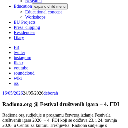
Research
Education
expand child menu
Educational concept
Workshops
EU Projects
Press_clipping
Residencies
Diary
FB
twitter
instagram
flickr
youtube
soundcloud
wiki
rss
16/05/2026
24/05/2026
deborah
Radiona.org @ Festival društvenih igara – 4. FDI
Radiona.org sudjeluje u programu četvrtog izdanja Festivala
društvenih igara 2026. – 4. FDI koji se održava 23. i 24. travnja
2026. u Centru za kulturu Trešnjevka. Radiona sudjeluje s