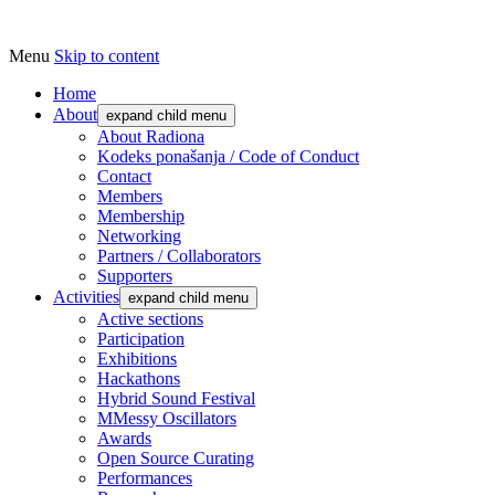
Menu
Skip to content
Udruga za razvoj ‘uradi sam’ kulture //
Radiona
Association for Development of 'do-it-
Home
About
expand child menu
yourself' Culture – Makerspace
About Radiona
Kodeks ponašanja / Code of Conduct
Contact
Members
Membership
Networking
Partners / Collaborators
Supporters
Activities
expand child menu
Active sections
Participation
Exhibitions
Hackathons
Hybrid Sound Festival
MMessy Oscillators
Awards
Open Source Curating
Performances