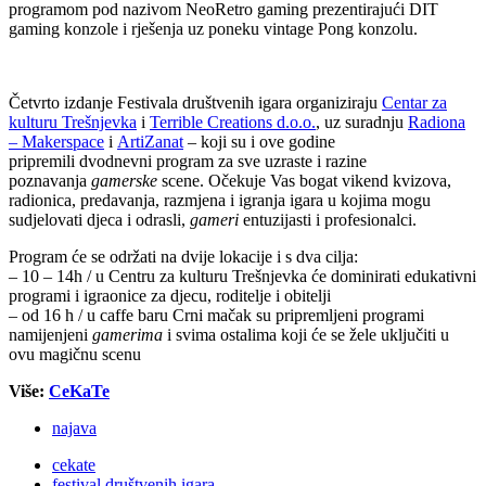
programom pod nazivom NeoRetro gaming prezentirajući DIT
gaming konzole i rješenja uz poneku vintage Pong konzolu.
Četvrto izdanje Festivala društvenih igara organiziraju
Centar za
kulturu Trešnjevka
i
Terrible Creations d.o.o.
, uz suradnju
Radiona
– Makerspace
i
ArtiZanat
– koji su i ove godine
pripremili dvodnevni program za sve uzraste i razine
poznavanja
gamerske
scene. Očekuje Vas bogat vikend kvizova,
radionica, predavanja, razmjena i igranja igara u kojima mogu
sudjelovati djeca i odrasli,
gameri
entuzijasti i profesionalci.
Program će se održati na dvije lokacije i s dva cilja:
– 10 – 14h / u Centru za kulturu Trešnjevka će dominirati edukativni
programi i igraonice za djecu, roditelje i obitelji
– od 16 h / u caffe baru Crni mačak su pripremljeni programi
namijenjeni
g
amerima
i svima ostalima koji će se žele uključiti u
ovu magičnu scenu
Više:
CeKaTe
najava
cekate
festival društvenih igara