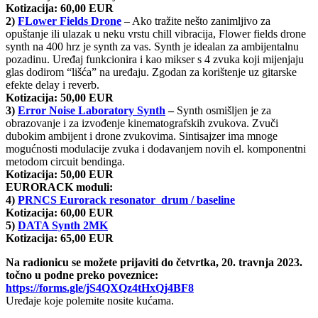
Kotizacija: 60,00 EUR
2)
FLower Fields Drone
– Ako tražite nešto zanimljivo za
opuštanje ili ulazak u neku vrstu chill vibracija, Flower fields drone
synth na 400 hrz je synth za vas. Synth je idealan za ambijentalnu
pozadinu. Uređaj funkcionira i kao mikser s 4 zvuka koji mijenjaju
glas dodirom “lišća” na uređaju. Zgodan za korištenje uz gitarske
efekte delay i reverb.
Kotizacija: 50,00 EUR
3)
Error Noise Laboratory Synth
–
Synth osmišljen je za
obrazovanje i za izvođenje kinematografskih zvukova. Zvuči
dubokim ambijent i drone zvukovima. Sintisajzer ima mnoge
mogućnosti modulacije zvuka i dodavanjem novih el. komponentni
metodom circuit bendinga.
Kotizacija: 50,00 EUR
EURORACK moduli:
4)
PRNCS Eurorack resonator drum / baseline
Kotizacija: 60,00 EUR
5)
DATA Synth 2MK
Kotizacija: 65,00 EUR
Na radionicu se možete prijaviti do četvrtka, 20. travnja 2023.
točno u podne preko poveznice:
https://forms.gle/jS4QXQz4tHxQj4BF8
Uređaje koje polemite nosite kućama.