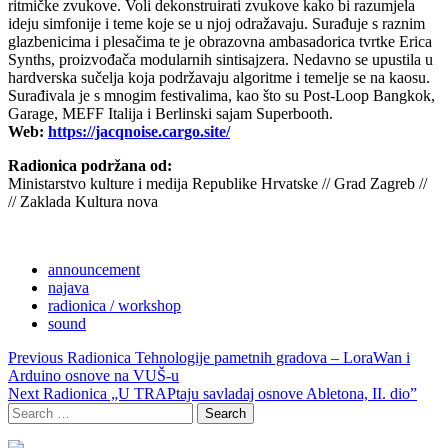
ritmičke zvukove. Voli dekonstruirati zvukove kako bi razumjela
ideju simfonije i teme koje se u njoj odražavaju. Surađuje s raznim
glazbenicima i plesačima te je obrazovna ambasadorica tvrtke Erica
Synths, proizvođača modularnih sintisajzera. Nedavno se upustila u
hardverska sučelja koja podržavaju algoritme i temelje se na kaosu.
Surađivala je s mnogim festivalima, kao što su Post-Loop Bangkok,
Garage, MEFF Italija i Berlinski sajam Superbooth.
Web:
https://jacqnoise.cargo.site/
Radionica podržana od:
Ministarstvo kulture i medija Republike Hrvatske // Grad Zagreb //
// Zaklada Kultura nova
announcement
najava
radionica / workshop
sound
Post
Previous
Radionica Tehnologije pametnih gradova – LoraWan i
navigation
Arduino osnove na VUŠ-u
Next
Radionica „U TRAPtaju savladaj osnove Abletona, II. dio”
Search
for: