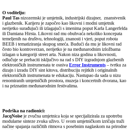
O voditelju:
Paul Tas
nizozemski je umjetnik, industrijski dizajner, znanstvenik
i glazbenik. Karijeru je započeo kao likovni i modni umjetnik
nerijetko surađujući ili izlagajući s imenima poput Karla Langerfelda
ili Damiana Hirsta. Likovni rad mu obuhvaća nekoliko koncepata
temeljenih na društvu, tehnologiji, znanosti i vjeri, poput robota
BEEB i tematiziranja skupog smeća. Budući da mu je likovni rad
često bio kontroverzan, nerijetko je na međunarodnim izložbama
izlagan u kategoriji street arta. Nakon niza godina u likovnosti,
odlučuje se prebaciti isključivo na rad s DIY izgradnjom glazbenih
elektroničkih instrumenata te osniva
Error Instruments
– tvrtku za
dizajn i izradu DIY sint kitova, distribuciju rejitkih i originalnih
elektorničkih instrumenata te edukaciju. Nastupao da sada u nizu
renomiranih umjetničkih prostora, muzeja i koncertnih dvorana, kao
i na priznatim međunarodnim festivalima.
Podrška na radionici:
JacqNoise
je zvučna umjetnica koja se specijalizirala za upotrebu
modularne sinteze zvuka uživo. U svom umjetničkom izričaju traži
načine spajanja različitih ritmova s posebnim naglaskom na prirodne