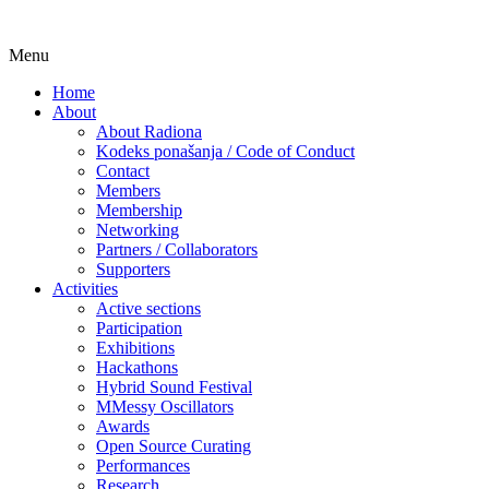
Skip
Menu
Udruga za razvoj ‘uradi sam’ kulture //
Radiona
to
Association for Development of 'do-it-
Home
content
About
yourself' Culture – Makerspace
About Radiona
Kodeks ponašanja / Code of Conduct
Contact
Members
Membership
Networking
Partners / Collaborators
Supporters
Activities
Active sections
Participation
Exhibitions
Hackathons
Hybrid Sound Festival
MMessy Oscillators
Awards
Open Source Curating
Performances
Research