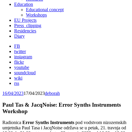
Education
Educational concept
Workshops
EU Projects
Press_clipping
Residencies
Diary
FB
twitter
instagram
flickr
youtube
soundcloud
wiki
rss
16/04/2023
17/04/2023
deborah
Paul Tas & JacqNoise: Error Synths Instruments
Workshop
Radionica
Error Synths Instruments
pod vodstvom nizozemskih
umjetnika Paul Tasa i JacqNoise održava se u petak, 21. travnja od