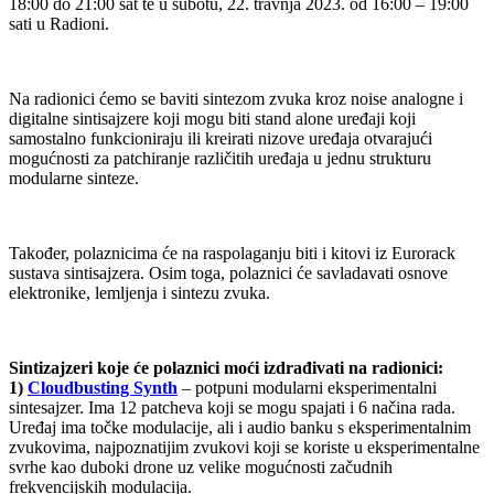
18:00 do 21:00 sat te u subotu, 22. travnja 2023. od 16:00 – 19:00
sati u Radioni.
Na radionici ćemo se baviti sintezom zvuka kroz noise analogne i
digitalne sintisajzere koji mogu biti stand alone uređaji koji
samostalno funkcioniraju ili kreirati nizove uređaja otvarajući
mogućnosti za patchiranje različitih uređaja u jednu strukturu
modularne sinteze.
Također, polaznicima će na raspolaganju biti i kitovi iz Eurorack
sustava sintisajzera. Osim toga, polaznici će savladavati osnove
elektronike, lemljenja i sintezu zvuka.
Sintizajzeri koje će polaznici moći izdrađivati na radionici:
1)
Cloudbusting Synth
– potpuni modularni eksperimentalni
sintesajzer. Ima 12 patcheva koji se mogu spajati i 6 načina rada.
Uređaj ima točke modulacije, ali i audio banku s eksperimentalnim
zvukovima, najpoznatijim zvukovi koji se koriste u eksperimentalne
svrhe kao duboki drone uz velike mogućnosti začudnih
frekvencijskih modulacija.