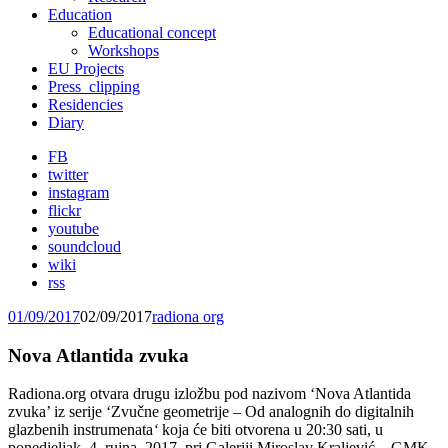
Education
Educational concept
Workshops
EU Projects
Press_clipping
Residencies
Diary
FB
twitter
instagram
flickr
youtube
soundcloud
wiki
rss
01/09/2017
02/09/2017
radiona org
Nova Atlantida zvuka
Radiona.org otvara drugu izložbu pod nazivom ‘Nova Atlantida
zvuka’ iz serije ‘Zvučne geometrije – Od analognih do digitalnih
glazbenih instrumenata
‘
koja će biti otvorena u 20:30 sati, u
ponedjeljak, 4. rujna, 2017. pri Galeriji Miroslav Kraljević – GMK