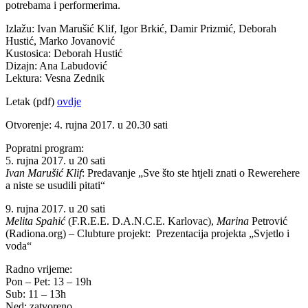
potrebama i performerima.
Izlažu: Ivan Marušić Klif, Igor Brkić, Damir Prizmić, Deborah
Hustić, Marko Jovanović
Kustosica: Deborah Hustić
Dizajn: Ana Labudović
Lektura: Vesna Zednik
Letak (pdf)
ovdje
Otvorenje: 4. rujna 2017. u 20.30 sati
Popratni program:
5. rujna 2017. u 20 sati
Ivan Marušić Klif
: Predavanje „Sve što ste htjeli znati o Rewerehere
a niste se usudili pitati“
9. rujna 2017. u 20 sati
Melita Spahić
(F.R.E.E. D.A.N.C.E. Karlovac),
Marina
Petrović
(Radiona.org) – Clubture projekt: Prezentacija projekta „Svjetlo i
voda“
Radno vrijeme:
Pon – Pet: 13 – 19h
Sub: 11 – 13h
Ned: zatvoreno