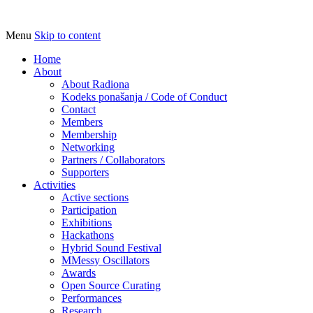
Menu
Skip to content
Udruga za razvoj ‘uradi sam’ kulture //
Radiona
Association for Development of 'do-it-
Home
About
yourself' Culture – Makerspace
About Radiona
Kodeks ponašanja / Code of Conduct
Contact
Members
Membership
Networking
Partners / Collaborators
Supporters
Activities
Active sections
Participation
Exhibitions
Hackathons
Hybrid Sound Festival
MMessy Oscillators
Awards
Open Source Curating
Performances
Research