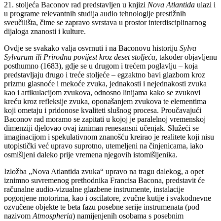
21. stoljeća Baconov rad predstavljen u knjizi
Nova Atlantida
ulazi i
u programe relevantnih studija audio tehnologije prestižnih
sveučilišta, čime se zapravo svrstava u prostor interdisciplinarnog
dijaloga znanosti i kulture.
Ovdje se svakako valja osvrnuti i na Baconovu historiju
Sylva
Sylvarum
ili Prirodna povijest kroz deset stoljeća
, također objavljenu
posthumno (1683), gdje se u drugom i trećem poglavlju – koja
predstavljaju drugo i treće stoljeće – egzaktno bavi glazbom kroz
prizmu glasnoće i mekoće zvuka, jednakosti i nejednakosti zvuka
kao i artikulacijom zvukova, odnosno linijama kako se zvukovi
kreću kroz refleksije zvuka, oponašanjem zvukova te elementima
koji ometaju i pridonose kvaliteti slušnog procesa. Proučavajući
Baconov rad moramo se zapitati u kojoj je paralelnoj vremenskoj
dimenziji djelovao ovaj izniman renesansni učenjak. Služeći se
imaginacijom i spekulativnom znanošću kreirao je realitete koji nisu
utopistički već upravo suprotno, utemeljeni na činjenicama, iako
osmišljeni daleko prije vremena njegovih istomišljenika.
Izložba „Nova Atlantida zvuka“ upravo na tragu dalekog, a opet
iznimno suvremenog prethodnika Francisa Bacona, predstavit će
računalne audio-vizualne glazbene instrumente, instalacije
pogonjene motorima, kao i oscilatore, zvučne kutije i svakodnevne
ozvučene objekte te beta fazu posebne serije instrumenata (pod
nazivom
Atmospheria
) namijenjenih osobama s posebnim