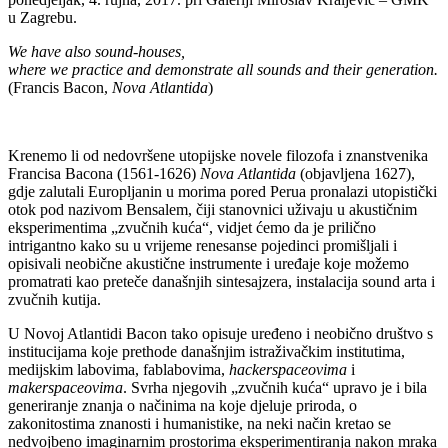
u Zagrebu.
We have also sound-houses,
where we practice and demonstrate all sounds and their generation.
(Francis Bacon,
Nova Atlantida
)
Krenemo li od nedovršene utopijske novele filozofa i znanstvenika
Francisa Bacona (1561-1626)
Nova Atlantida
(objavljena 1627),
gdje zalutali Europljanin u morima pored Perua pronalazi utopistički
otok pod nazivom Bensalem, čiji stanovnici uživaju u akustičnim
eksperimentima „zvučnih kuća“, vidjet ćemo da je prilično
intrigantno kako su u vrijeme renesanse pojedinci promišljali i
opisivali neobične akustične instrumente i uređaje koje možemo
promatrati kao preteče današnjih sintesajzera, instalacija sound arta i
zvučnih kutija.
U Novoj Atlantidi Bacon tako opisuje uređeno i neobično društvo s
institucijama koje prethode današnjim istraživačkim institutima,
medijskim labovima, fablabovima,
hackerspaceovima
i
makerspaceovima
. Svrha njegovih „zvučnih kuća“ upravo je i bila
generiranje znanja o načinima na koje djeluje priroda, o
zakonitostima znanosti i humanistike, na neki način kretao se
nedvojbeno imaginarnim prostorima eksperimentiranja nakon mraka