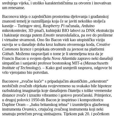
srednjega vijeka, i utoliko karakterističnima za otvoren i inovativan
um renesanse.
Baconova ideja o zajedničkim prostorima djelovanja i građanskoj
znanosti temelj je razmišljanja koja će se javiti nekoliko stoljeća
kasnije – Turingov stroj,
Raspberry Pi
računala,
Arduino
mikrokontroler, 3D pisači, kuhinjski BIO labovi za DNK ekstrakciju
i hakiranje mozga putem
Emotiv
neuroslušalica, pa sve do proširene
i virtualne stvarnosti. Ono što Bacon vidi kao utopističku viziju
razvija se u današnje doba kroz kulturu otvorenoga koda,
Creative
Commons
licence i projekata otvorenih za javnost na platformi
Github
. Možemo raspravljati o tome je li utemeljena teza da je
Francis Bacon u svojem djelu
Nova Atlantida
zapravo neki današnji
simpatičan i sanjarski profesor bostonskog MIT-a (
Massachusetts
Institute of Technology
). – Kako god usmjerili raspravu, odgovor bi
vrlo vjerojatno bio potvrdan.
Baconove „zvučne kuće“ s pripadajućim akustičkim „orkestrom“
neobičnih zvučnih objekata svojevremeno su svakako bile hipoteze
razbuktalog imaginarija koje današnjem čitatelju s tolike vremenske
distance zvuče i izrazito vibrantno i gotovo proročanski. Primjerice,
u drugoj polovici 1950-tih Bacon je inspirirao i kompozitoricu
Daphne Oram – „baku britanskog tehna“ i izumiteljicu glazbenog
instrumenta
Oramics
, crtajućeg zvučnog instrumenta koji neki
smatraju pretečom prvog sintisajzera. Tijekom pak 20. i početkom