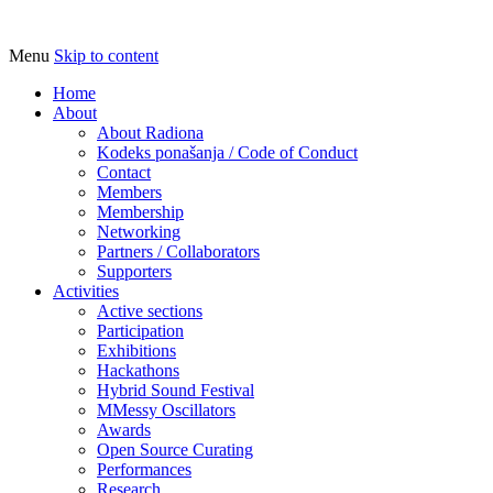
Menu
Skip to content
Udruga za razvoj ‘uradi sam’ kulture //
Radiona
Association for Development of 'do-it-
Home
About
yourself' Culture – Makerspace
About Radiona
Kodeks ponašanja / Code of Conduct
Contact
Members
Membership
Networking
Partners / Collaborators
Supporters
Activities
Active sections
Participation
Exhibitions
Hackathons
Hybrid Sound Festival
MMessy Oscillators
Awards
Open Source Curating
Performances
Research