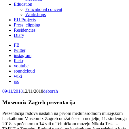
Education
Educational concept
Workshops
EU Projects
Press_clipping
Residencies
Diary
FB
twitter
instagram
flickr
youtube
soundcloud
wiki
rss
09/11/2018
12/11/2018
deborah
Museomix Zagreb prezentacija
Prezentacija radova nastalih na prvom međunarodnom muzejskom
hackathonu Museomix Zagreb održat će se u nedjelju, 11. studenoga
2018. s početkom u 14 sati u Tehničkom muzeju Nikola Tesla –
TMNT u Zagrebu. Radovi nastali na hackathonu čine selekciju koja