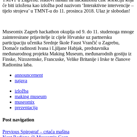
će biti izložena kao izložba pod nazivom ‘Interaktivne intervencije –
tijelo strojeva’ u TMNT-u do 11. prosinca 2018. Ulaz je slobodan!
Museomix Zagreb hackathon okuplja od 9. do 11. studenoga mnoge
zainteresirane prijavitelje iz cijele Hrvatske uz partnersku
participaciju učenika Srednje škole Faust Vrančić u Zagrebu,
Domaće radinosti Ivana i Ljiljane Habjak, predstavnika
međunarodnog projekta Making Museum, međunarodnih gostiju iz
Finske, Nizozemske, Francuske, Velike Britanije i Irske te članove
Radionina laba.
announcement
najava
izložba
making museum
museomix
prezentacija
Post navigation
Previous
Spirograf – crtaća mašina