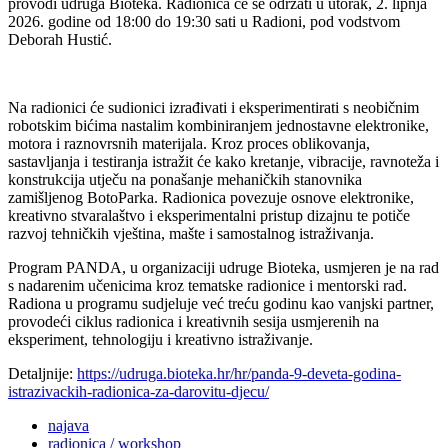
provodi udruga Bioteka. Radionica će se održati u utorak, 2. lipnja
2026. godine od 18:00 do 19:30 sati u Radioni, pod vodstvom
Deborah Hustić.
Na radionici će sudionici izrađivati i eksperimentirati s neobičnim
robotskim bićima nastalim kombiniranjem jednostavne elektronike,
motora i raznovrsnih materijala. Kroz proces oblikovanja,
sastavljanja i testiranja istražit će kako kretanje, vibracije, ravnoteža i
konstrukcija utječu na ponašanje mehaničkih stanovnika
zamišljenog BotoParka. Radionica povezuje osnove elektronike,
kreativno stvaralaštvo i eksperimentalni pristup dizajnu te potiče
razvoj tehničkih vještina, mašte i samostalnog istraživanja.
Program PANDA, u organizaciji udruge Bioteka, usmjeren je na rad
s nadarenim učenicima kroz tematske radionice i mentorski rad.
Radiona u programu sudjeluje već treću godinu kao vanjski partner,
provodeći ciklus radionica i kreativnih sesija usmjerenih na
eksperiment, tehnologiju i kreativno istraživanje.
Detaljnije:
https://udruga.bioteka.hr/hr/panda-9-deveta-godina-
istrazivackih-radionica-za-darovitu-djecu/
najava
radionica / workshop