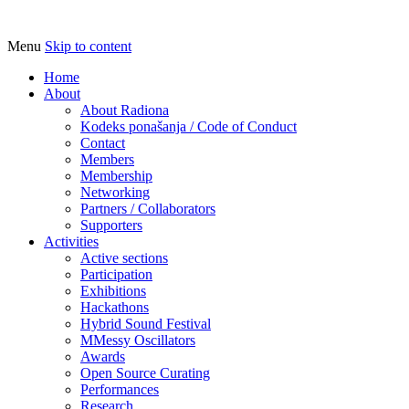
Menu
Skip to content
Udruga za razvoj ‘uradi sam’ kulture //
Radiona
Association for Development of 'do-it-
Home
About
yourself' Culture – Makerspace
About Radiona
Kodeks ponašanja / Code of Conduct
Contact
Members
Membership
Networking
Partners / Collaborators
Supporters
Activities
Active sections
Participation
Exhibitions
Hackathons
Hybrid Sound Festival
MMessy Oscillators
Awards
Open Source Curating
Performances
Research