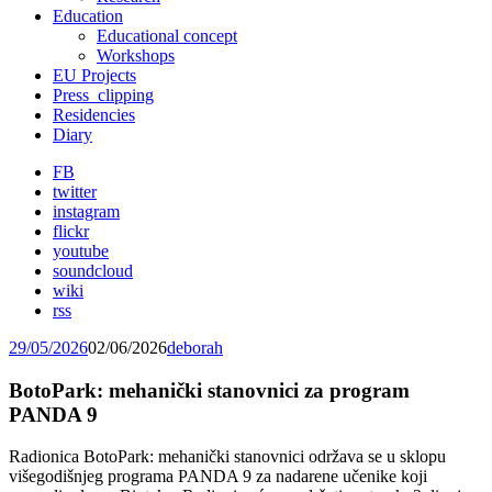
Education
Educational concept
Workshops
EU Projects
Press_clipping
Residencies
Diary
FB
twitter
instagram
flickr
youtube
soundcloud
wiki
rss
29/05/2026
02/06/2026
deborah
BotoPark: mehanički stanovnici za program
PANDA 9
Radionica BotoPark: mehanički stanovnici održava se u sklopu
višegodišnjeg programa PANDA 9 za nadarene učenike koji