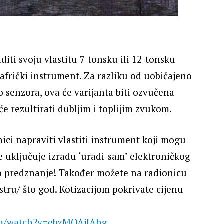
diti svoju vlastitu 7-tonsku ili 12-tonsku
afrički instrument. Za razliku od uobičajeno
senzora, ova će varijanta biti ozvučena
e rezultirati dubljim i toplijim zvukom.
nici napraviti vlastiti instrument koji mogu
 uključuje izradu ‘uradi-sam’ elektroničkog
o predznanje! Također možete na radionicu
estru/ što god. Kotizacijom pokrivate cijenu
om/watch?v=ebzMQAjIAhg