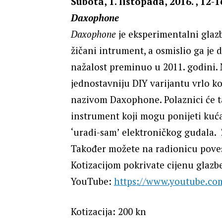
Subota, 1. listopada, 2016. , 12-1
Daxophone
Daxophone
je eksperimentalni glazb
žičani intrument, a osmislio ga je
nažalost preminuo u 2011. godini. 
jednostavniju DIY varijantu vrlo
nazivom Daxophone. Polaznici će tak
instrument koji mogu ponijeti ku
‘uradi-sam’ elektroničkog gudala.
Također možete na radionicu povesti
Kotizacijom pokrivate cijenu glaz
YouTube:
https://www.youtube.co
Kotizacija: 200 kn