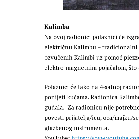
Kalimba
Na ovoj radionici polaznici će izgra
električnu Kalimbu – tradicionalni 
ozvučenih Kalimbi uz pomoć piezzo 
elektro-magnetnim pojačalom, što ć
Polaznici će tako na 4-satnoj radio
ponijeti kućama. Radionica Kalimbe
gudala. Za radionicu nije potrebn
povesti prijatelja/icu, oca/majku/s
glazbenog instrumenta.
YouTube:
https://www.youtube.c