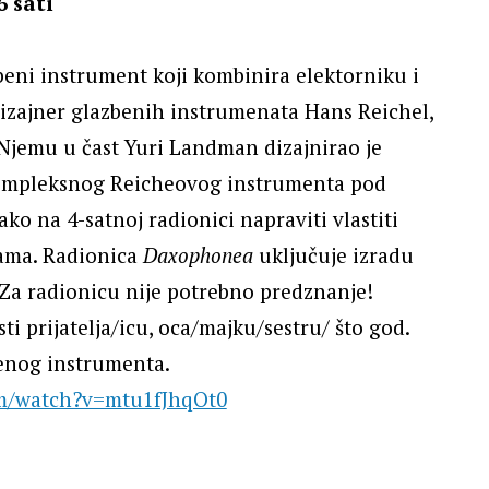
6 sati
eni instrument koji kombinira elektorniku i
 dizajner glazbenih instrumenata Hans Reichel,
Njemu u čast Yuri Landman dizajnirao je
 kompleksnog Reicheovog instrumenta pod
o na 4-satnoj radionici napraviti vlastiti
ćama. Radionica
Daxophonea
uključuje izradu
 Za radionicu nije potrebno predznanje!
 prijatelja/icu, oca/majku/sestru/ što god.
benog instrumenta.
m/watch?v=mtu1fJhqOt0