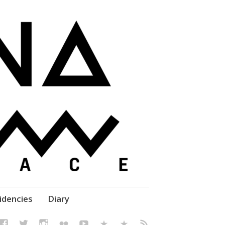
elf' Culture – Makerspace
idencies
Diary