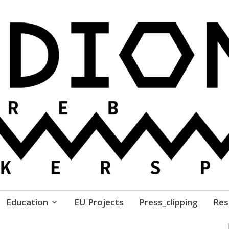
ure // Association for Development of 'do-it-yours
Education
EU Projects
Press_clipping
Res