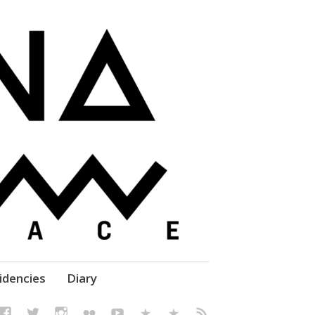
elf' Culture – Makerspace
idencies
Diary