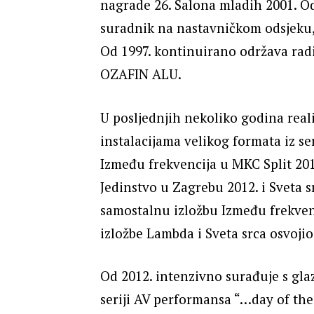
nagrade 26. Salona mladih 2001. Od
suradnik na nastavničkom odsjeku, 
Od 1997. kontinuirano održava radio
OZAFIN ALU.
U posljednjih nekoliko godina reali
instalacijama velikog formata iz se
Između frekvencija u MKC Split 201
Jedinstvo u Zagrebu 2012. i Sveta s
samostalnu izložbu Između frekven
izložbe Lambda i Sveta srca osvoji
Od 2012. intenzivno surađuje s g
seriji AV performansa “…day of the 