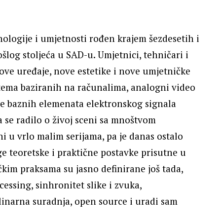
nologije i umjetnosti rođen krajem šezdesetih i
og stoljeća u SAD-u. Umjetnici, tehničari i
nove uređaje, nove estetike i nove umjetničke
stema baziranih na računalima, analogni video
je baznih elemenata elektronskog signala
se radilo o živoj sceni sa mnoštvom
i u vrlo malim serijama, pa je danas ostalo
 teoretske i praktične postavke prisutne u
im praksama su jasno definirane još tada,
essing, sinhronitet slike i zvuka,
linarna suradnja, open source i uradi sam