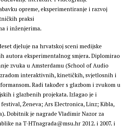
 nabavku opreme, eksperimentiranje i razvoj
tničkih praksi
ma i inženjerima.
eset djeluje na hrvatskoj sceni medijske
jih autora eksperimentalnog smjera. Diplomirao
ovanje zvuka u Amsterdamu (School of Audio
radom interaktivnih, kinetičkih, svjetlosnih i
erformansom. Radi također s glazbom i zvukom u
jskih i glazbenih projekata. Izlagao je i
stival, Ženeva; Ars Electronica, Linz; Kibla,
a). Dobitnik je nagrade Vladimir Nazor za
ublike na T-HTnagrada@msu.hr 2012. i 2007. i