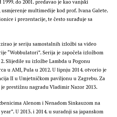
 1999. do 2001. predavao je kao vanjski
usmjerenje multimedije kod prof. Ivana Galete.
nice i prezentacije, te često surađuje sa
zirao je seriju samostalnih izložbi sa video
rije “Wobbulatori”. Serija je započela izložbom
2. Slijedile su izložbe Lambda u Pogonu
rca u AMI, Pula u 2012. U lipnju 2014. otvorio je
cija II u Umjetničkom paviljonu u Zagrebu. Za
o je prestižnu nagradu Vladimir Nazor 2013.
lazbenicima Alenom i Nenadom Sinkauzom na
year”. U 2013. i 2014. u suradnji sa japanskom