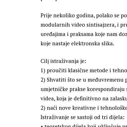
Prije nekoliko godina, polako se p
modularnih video sintisajzera, i p
uređajima i praksama koje nam doz
koje nastaje elektronska slika.
Cilj istraživanja je:
1) proučiti klasične metode i tehn
2) Shvatiti što se u međuvremenu pr
umjetničke prakse korespondiraju 
videa, koja je definitivno na zalask
2) naći nove kreativne i tehnološke
Istraživanje se sastoji od tri dijela:
• teoretskog dijela koji uključuje p