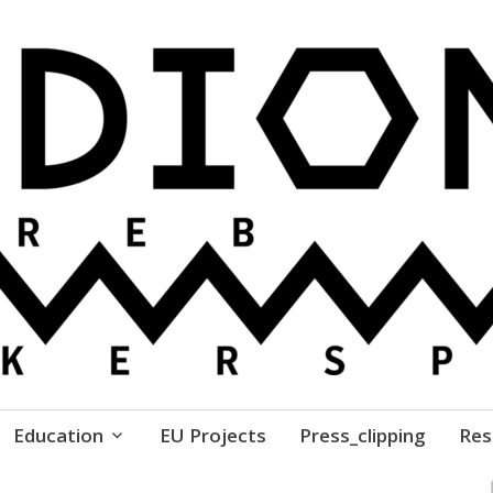
ure // Association for Development of 'do-it-yours
Education
EU Projects
Press_clipping
Res