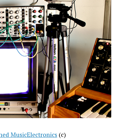
hed MusicElectronics
(c)