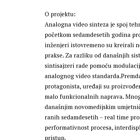
O projektu:
Analogna video sinteza je spoj teh
početkom sedamdesetih godina prošl
inženjeri istovremeno su kreirali 
prakse. Za razliku od današnjih si
sintisajzeri rade pomoću modulaci
analognog video standarda.Premda 
protagonista, uređaji su proizvođen
malo funkcionalnih naprava. Mnoge
današnjim novomedijskim umjetničk
ranih sedamdesetih – real time proc
performativnost procesa, interdisp
pristup.