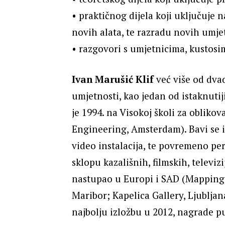
• praktičnog dijela koji uključuje
novih alata, te razradu novih umje
• razgovori s umjetnicima, kustosi
Ivan Marušić Klif
već više od dvad
umjetnosti, kao jedan od istaknuti
je 1994. na Visokoj školi za oblik
Engineering, Amsterdam). Bavi se iz
video instalacija, te povremeno p
sklopu kazališnih, filmskih, televizi
nastupao u Europi i SAD (Mapping fe
Maribor; Kapelica Gallery, Ljubljan
najbolju izložbu u 2012, nagrade p