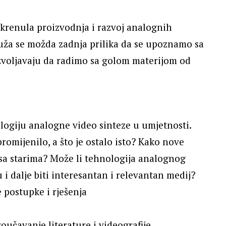
okrenula proizvodnja i razvoj analognih
ruža se možda zadnja prilika da se upoznamo sa
voljavaju da radimo sa golom materijom od
ologiju analogne video sinteze u umjetnosti.
omijenilo, a što je ostalo isto? Kako nove
sa starima? Može li tehnologija analognog
u i dalje biti interesantan i relevantan medij?
 postupke i rješenja
roučavanje literature i videografije