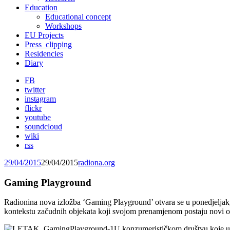
Education
Educational concept
Workshops
EU Projects
Press_clipping
Residencies
Diary
FB
twitter
instagram
flickr
youtube
soundcloud
wiki
rss
29/04/2015
29/04/2015
radiona.org
Gaming Playground
Radionina nova izložba ‘Gaming Playground’ otvara se u ponedjeljak
kontekstu začudnih objekata koji svojom prenamjenom postaju novi ob
U konzumerističkom društvu koje u