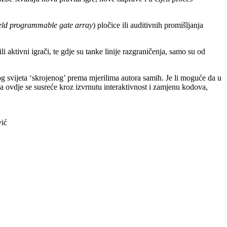
ield programmable gate array
) pločice ili auditivnih promišljanja
aktivni igrači, te gdje su tanke linije razgraničenja, samo su od
g svijeta ‘skrojenog’ prema mjerilima autora samih. Je li moguće da u
eta ovdje se susreće kroz izvrnutu interaktivnost i zamjenu kodova,
vić