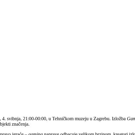
, 4. svibnja, 21:00-00:00, u Tehničkom muzeju u Zagrebu. Izložba
Gam
jekti značenja.
pravo igraće –
gaming
naprave odbacuje velikom brzinom, kreatori izlož