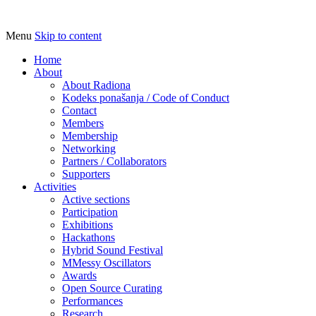
Menu
Skip to content
Udruga za razvoj ‘uradi sam’ kulture // As
Radiona
Home
About
About Radiona
Kodeks ponašanja / Code of Conduct
Contact
Members
Membership
Networking
Partners / Collaborators
Supporters
Activities
Active sections
Participation
Exhibitions
Hackathons
Hybrid Sound Festival
MMessy Oscillators
Awards
Open Source Curating
Performances
Research