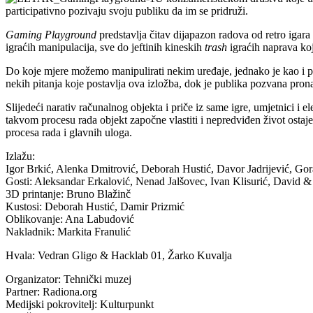
participativno pozivaju svoju publiku da im se pridruži.
Gaming Playground
predstavlja čitav dijapazon radova od retro iga
igraćih manipulacija, sve do jeftinih kineskih
trash
igraćih naprava koj
Do koje mjere možemo manipulirati nekim uređaje, jednako je kao i pita
nekih pitanja koje postavlja ova izložba, dok je publika pozvana pron
Slijedeći narativ računalnog objekta i priče iz same igre, umjetnici i
takvom procesu rada objekt započne vlastiti i nepredviđen život ostaje
procesa rada i glavnih uloga.
Izlažu:
Igor Brkić, Alenka Dmitrović, Deborah Hustić, Davor Jadrijević, Gor
Gosti: Aleksandar Erkalović, Nenad Jalšovec, Ivan Klisurić, David &
3D printanje: Bruno Blažinč
Kustosi: Deborah Hustić, Damir Prizmić
Oblikovanje: Ana Labudović
Nakladnik: Markita Franulić
Hvala: Vedran Gligo & Hacklab 01, Žarko Kuvalja
Organizator: Tehnički muzej
Partner: Radiona.org
Medijski pokrovitelj: Kulturpunkt