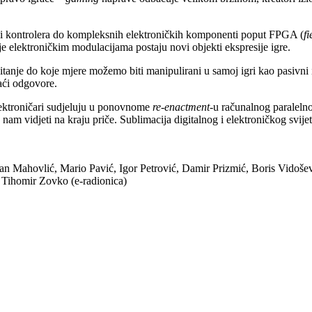
ra i kontrolera do kompleksnih elektroničkih komponenti poput FPGA (
f
e elektroničkim modulacijama postaju novi objekti ekspresije igre.
nje do koje mjere možemo biti manipulirani u samoj igri kao pasivni ili 
aći odgovore.
 elektroničari sudjeluju u ponovnome
re-enactment
-u računalnog paralelno
 nam vidjeti na kraju priče. Sublimacija digitalnog i elektroničkog svij
an Mahovlić, Mario Pavić, Igor Petrović, Damir Prizmić, Boris Vidoše
 Tihomir Zovko (e-radionica)