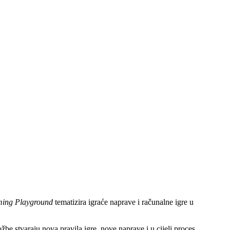
ing Playground
tematizira igraće naprave i računalne igre u
be stvaraju nova pravila igre, nove naprave i u cijeli proces