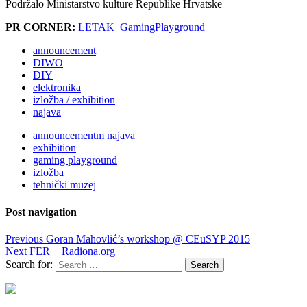
Podržalo Ministarstvo kulture Republike Hrvatske
PR CORNER:
LETAK_GamingPlayground
announcement
DIWO
DIY
elektronika
izložba / exhibition
najava
announcementm najava
exhibition
gaming playground
izložba
tehnički muzej
Post navigation
Previous
Goran Mahovlić’s workshop @ CEuSYP 2015
Next
FER + Radiona.org
Search for: