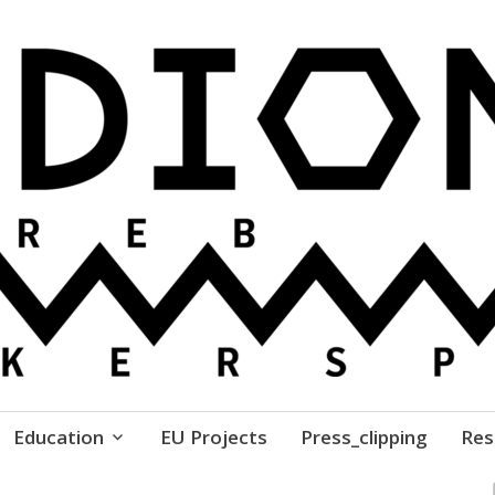
ure // Association for Development of 'do-it-yours
Education
EU Projects
Press_clipping
Res