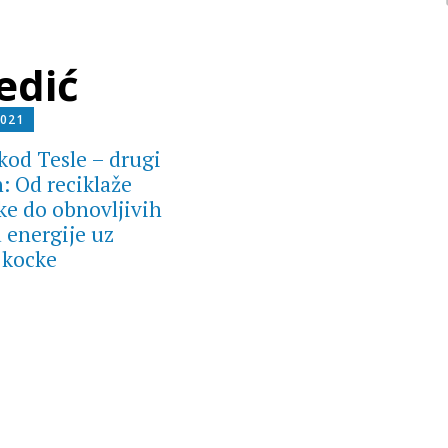
edić
2021
 kod Tesle – drugi
: Od reciklaže
ike do obnovljivih
a energije uz
 kocke