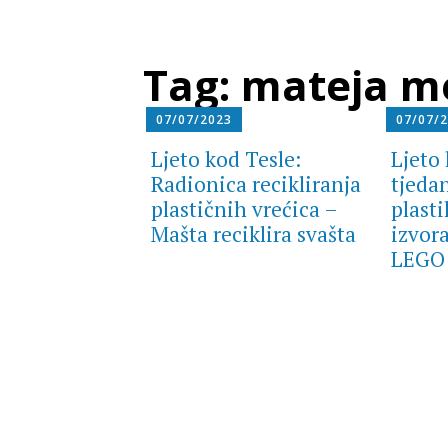
Tag:
mateja m
07/07/2023
07/07/
Ljeto kod Tesle:
Ljeto
Radionica recikliranja
tjedan
plastičnih vrećica –
plast
Mašta reciklira svašta
izvor
LEGO