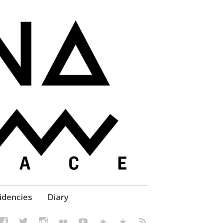
elf' Culture – Makerspace
idencies
Diary