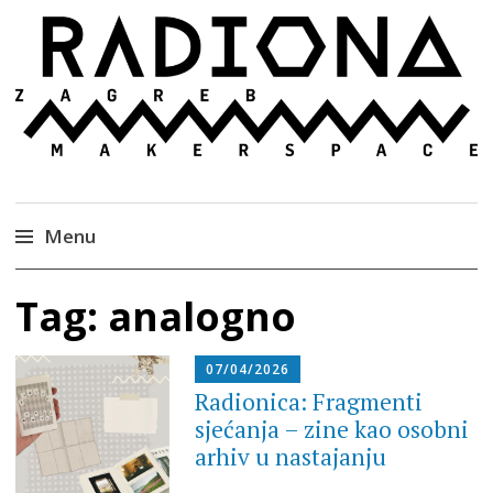
Radiona
Udruga za razvoj ‘uradi sam’ kulture //
Association for Development of 'do-it-yourself'
Culture – Makerspace
Menu
Skip
Tag:
analogno
to
content
07/04/2026
Radionica: Fragmenti
sjećanja – zine kao osobni
arhiv u nastajanju